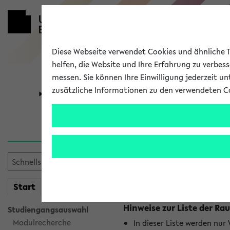
Diese Webseite verwendet Cookies und ähnliche Te
helfen, die Website und Ihre Erfahrung zu verbes
messen. Sie können Ihre Einwilligung jederzeit u
zusätzliche Informationen zu den verwendeten C
Universität
Forschung
Raumänderu
Es wurden keine Raumänder
mein
Start
eKVV
Hinweise zur Liste der 
Studiengangsauswahl
Modulrecherche
In dieser Liste werden nur