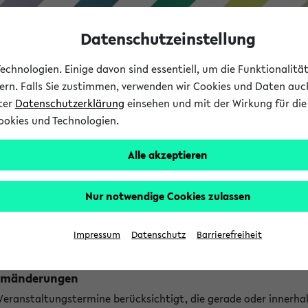
Datenschutzeinstellung
chnologien. Einige davon sind essentiell, um die Funktionalit
sern. Falls Sie zustimmen, verwenden wir Cookies und Daten auc
nter
Datenschutzerklärung
einsehen und mit der Wirkung für die 
ookies und Technologien.
Studium
Lehre
International
Alle akzeptieren
ngen
Nur notwendige Cookies zulassen
ungen an jetzt stattfindenden Veranstaltungen gefunden!
Impressum
Datenschutz
Barrierefreiheit
Raumänderungen
 Veranstaltungstermine berücksichtigt, die gerade oder innerha