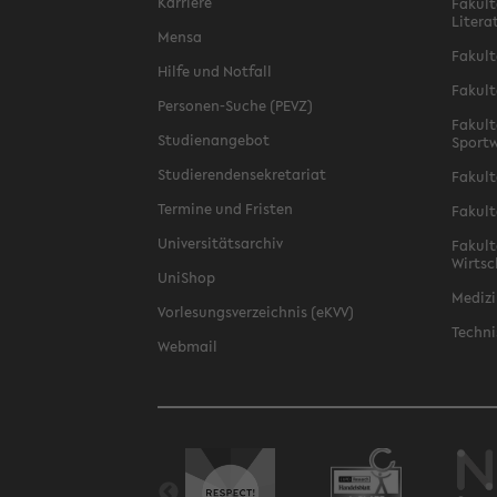
Karriere
Fakult
Litera
Mensa
Fakult
Hilfe und Notfall
Fakult
Personen-Suche (PEVZ)
Fakult
Studienangebot
Sportw
Studierendensekretariat
Fakult
Termine und Fristen
Fakult
Universitätsarchiv
Fakult
Wirtsc
UniShop
Medizi
Vorlesungsverzeichnis (eKVV)
Techni
Webmail