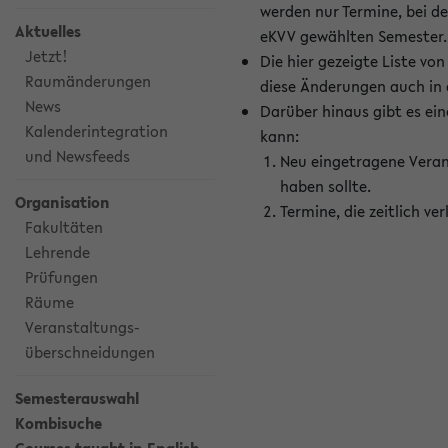
werden nur Termine, bei d
Aktuelles
eKVV gewählten Semester.
Jetzt!
Die hier gezeigte Liste v
Raumänderungen
diese Änderungen auch in
News
Darüber hinaus gibt es eine
Kalenderintegration
kann:
und Newsfeeds
Neu eingetragene Veran
haben sollte.
Organisation
Termine, die zeitlich v
Fakultäten
Lehrende
Prüfungen
Räume
Veranstaltungs-
überschneidungen
Semesterauswahl
Kombisuche