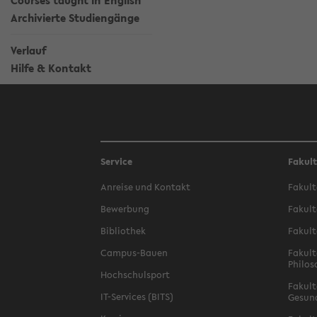
Courses taught in English
Archivierte Studiengänge
Verlauf
Hilfe & Kontakt
Service
Fakul
Anreise und Kontakt
Fakult
Bewerbung
Fakult
Bibliothek
Fakult
Campus-Bauen
Fakult
Philos
Hochschulsport
Fakult
IT-Services (BITS)
Gesun