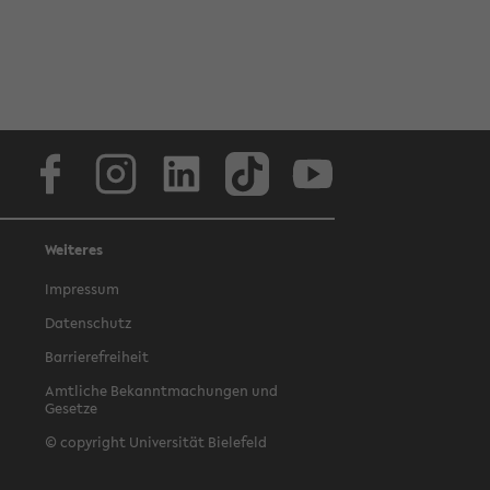
Facebook
Instagram
LinkedIn
TikTok
Youtube
Weiteres
Impressum
Datenschutz
Barrierefreiheit
Amtliche Bekanntmachungen und
Gesetze
© copyright Universität Bielefeld