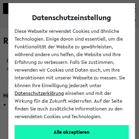
Datenschutzeinstellung
eKVV
Diese Webseite verwendet Cookies und ähnliche
Raumänderungen
Technologien. Einige davon sind essentiell, um die
Funktionalität der Website zu gewährleisten,
während andere uns helfen, die Website und Ihre
Es wurden keine Raumänderungen an jetzt
Erfahrung zu verbessern. Falls Sie zustimmen,
stattfindenden Veranstaltungen gefunden!
verwenden wir Cookies und Daten auch, um Ihre
Interaktionen mit unserer Webseite zu messen. Sie
können Ihre Einwilligung jederzeit unter
Datenschutzerklärung
einsehen und mit der
Hinweise zur Liste der Raumänderungen
Wirkung für die Zukunft widerrufen. Auf der Seite
In dieser Liste werden nur Veranstaltungstermine
finden Sie auch zusätzliche Informationen zu den
berücksichtigt, die gerade oder innerhalb der nächsten 2
verwendeten Cookies und Technologien.
Stunden stattfinden. Berücksichtigt werden nur Termine,
bei denen die Raumangaben im eKVV veröffentlicht
Alle akzeptieren
wurden. Die Anzeige ist semesterübergreifend und nicht