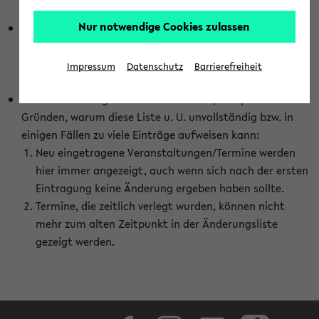
abhängig vom im eKVV gewählten Semester.
Nur notwendige Cookies zulassen
Die hier gezeigte Liste von Raumänderungen kann nur
vollständig sein, wenn den Fakultäten von den Lehrenden
die Änderungen zeitnah mitgeteilt und diese Änderungen
Impressum
Datenschutz
Barrierefreiheit
auch in das eKVV eingetragen werden.
Darüber hinaus gibt es eine Reihe von prinzipiellen
Gründen, warum diese Liste u. U. unvollständig bzw. in
einigen Fällen zu viele Einträge aufweisen kann:
Neu eingetragene Veranstaltungen/Termine werden
hier immer angezeigt, auch wenn sich nach der ersten
Eintragung keine Änderung ergeben haben sollte.
Termine, die zeitlich verlegt wurden, können nicht
mehr zum alten Zeitpunkt in der Änderungsliste
gezeigt werden.
Facebook
Instagram
LinkedIn
TikTok
Youtube