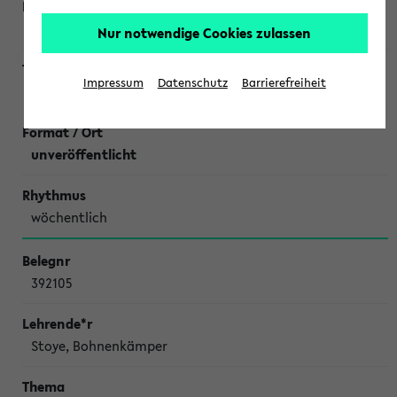
Bux,
Tutorin: Celina Famulla
Nur notwendige Cookies zulassen
Impressum
Datenschutz
Barrierefreiheit
Übungen zu Elementare Geometrie Di10
unveröffentlicht
wöchentlich
392105
Stoye, Bohnenkämper