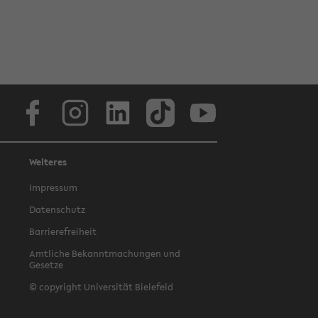
Facebook
Instagram
LinkedIn
TikTok
Youtube
Weiteres
Impressum
Datenschutz
Barrierefreiheit
Amtliche Bekanntmachungen und
Gesetze
© copyright Universität Bielefeld