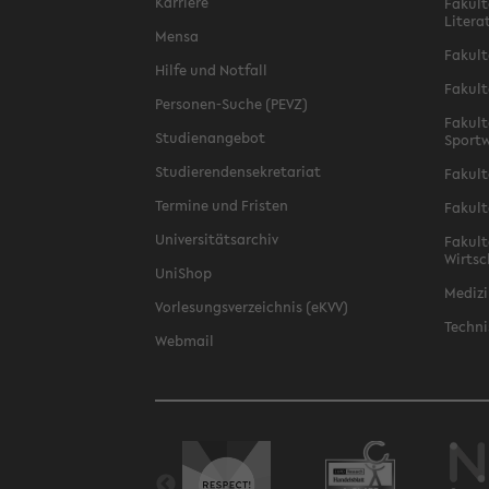
Karriere
Fakult
Litera
Mensa
Fakult
Hilfe und Notfall
Fakult
Personen-Suche (PEVZ)
Fakult
Studienangebot
Sportw
Studierendensekretariat
Fakult
Termine und Fristen
Fakult
Universitätsarchiv
Fakult
Wirtsc
UniShop
Medizi
Vorlesungsverzeichnis (eKVV)
Techni
Webmail