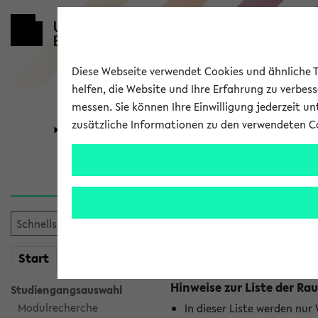
Diese Webseite verwendet Cookies und ähnliche Te
helfen, die Website und Ihre Erfahrung zu verbes
messen. Sie können Ihre Einwilligung jederzeit u
zusätzliche Informationen zu den verwendeten C
Universität
Forschung
Raumänderu
Es wurden keine Raumänder
mein
Start
eKVV
Hinweise zur Liste der 
Studiengangsauswahl
Modulrecherche
In dieser Liste werden nur