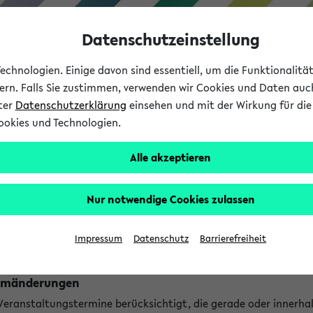
Datenschutzeinstellung
chnologien. Einige davon sind essentiell, um die Funktionalit
sern. Falls Sie zustimmen, verwenden wir Cookies und Daten auc
nter
Datenschutzerklärung
einsehen und mit der Wirkung für die 
ookies und Technologien.
Studium
Lehre
International
Alle akzeptieren
ngen
Nur notwendige Cookies zulassen
ungen an jetzt stattfindenden Veranstaltungen gefunden!
Impressum
Datenschutz
Barrierefreiheit
Raumänderungen
 Veranstaltungstermine berücksichtigt, die gerade oder innerha