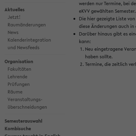
werden nur Termine, bei d
Aktuelles
eKVV gewählten Semester.
Jetzt!
Die hier gezeigte Liste v
Raumänderungen
diese Änderungen auch in
News
Darüber hinaus gibt es eine
Kalenderintegration
kann:
und Newsfeeds
Neu eingetragene Veran
haben sollte.
Organisation
Termine, die zeitlich v
Fakultäten
Lehrende
Prüfungen
Räume
Veranstaltungs-
überschneidungen
Semesterauswahl
Kombisuche