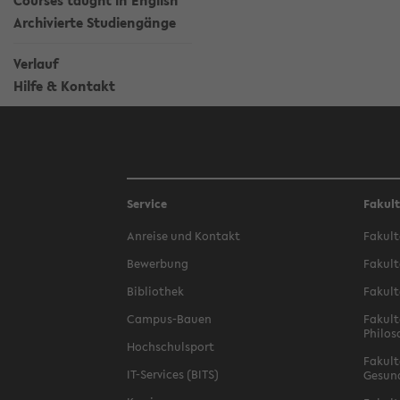
Courses taught in English
Archivierte Studiengänge
Verlauf
Hilfe & Kontakt
Service
Fakul
Anreise und Kontakt
Fakult
Bewerbung
Fakult
Bibliothek
Fakult
Campus-Bauen
Fakult
Philos
Hochschulsport
Fakult
IT-Services (BITS)
Gesun