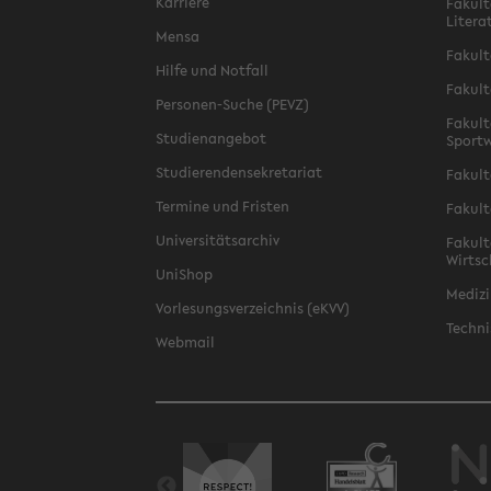
Karriere
Fakult
Litera
Mensa
Fakult
Hilfe und Notfall
Fakult
Personen-Suche (PEVZ)
Fakult
Studienangebot
Sportw
Studierendensekretariat
Fakult
Termine und Fristen
Fakult
Universitätsarchiv
Fakult
Wirtsc
UniShop
Medizi
Vorlesungsverzeichnis (eKVV)
Techni
Webmail