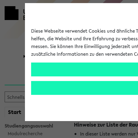
Diese Webseite verwendet Cookies und ähnliche Te
helfen, die Website und Ihre Erfahrung zu verbes
messen. Sie können Ihre Einwilligung jederzeit u
zusätzliche Informationen zu den verwendeten C
Universität
Forschung
Raumänderu
Es wurden keine Raumänder
mein
Start
eKVV
Hinweise zur Liste der 
Studiengangsauswahl
Modulrecherche
In dieser Liste werden nur