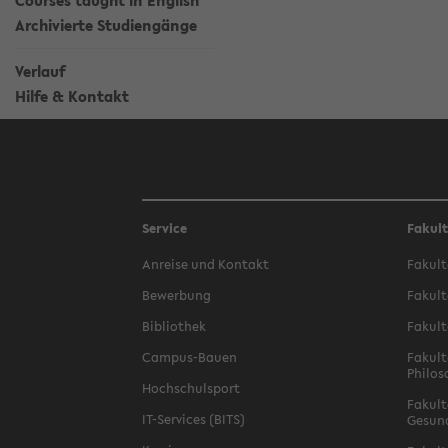
Courses taught in English
Archivierte Studiengänge
Verlauf
Hilfe & Kontakt
Service
Fakul
Anreise und Kontakt
Fakult
Bewerbung
Fakult
Bibliothek
Fakult
Campus-Bauen
Fakult
Philos
Hochschulsport
Fakult
IT-Services (BITS)
Gesun