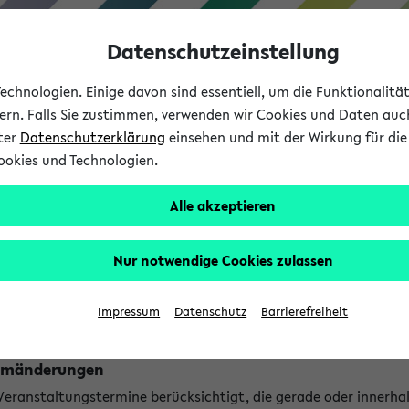
Datenschutzeinstellung
chnologien. Einige davon sind essentiell, um die Funktionalit
sern. Falls Sie zustimmen, verwenden wir Cookies und Daten auc
nter
Datenschutzerklärung
einsehen und mit der Wirkung für die 
ookies und Technologien.
Studium
Lehre
International
Alle akzeptieren
ngen
Nur notwendige Cookies zulassen
ungen an jetzt stattfindenden Veranstaltungen gefunden!
Impressum
Datenschutz
Barrierefreiheit
Raumänderungen
 Veranstaltungstermine berücksichtigt, die gerade oder innerha