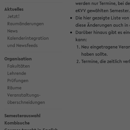
werden nur Termine, bei d
Aktuelles
eKVV gewählten Semester.
Jetzt!
Die hier gezeigte Liste v
Raumänderungen
diese Änderungen auch in
News
Darüber hinaus gibt es eine
Kalenderintegration
kann:
und Newsfeeds
Neu eingetragene Veran
haben sollte.
Organisation
Termine, die zeitlich v
Fakultäten
Lehrende
Prüfungen
Räume
Veranstaltungs-
überschneidungen
Semesterauswahl
Kombisuche