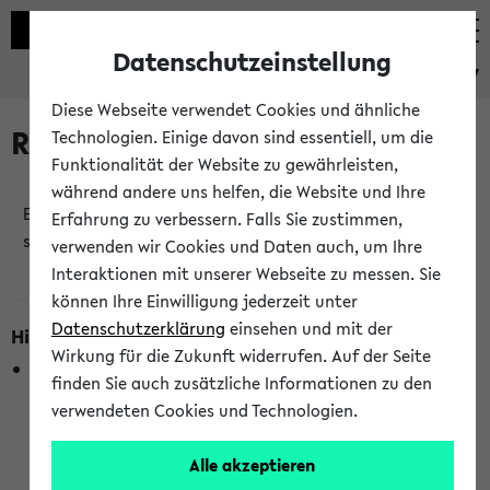
Datenschutzeinstellung
eKVV
Diese Webseite verwendet Cookies und ähnliche
Raumänderungen
Technologien. Einige davon sind essentiell, um die
Funktionalität der Website zu gewährleisten,
während andere uns helfen, die Website und Ihre
Es wurden keine Raumänderungen an jetzt
Erfahrung zu verbessern. Falls Sie zustimmen,
stattfindenden Veranstaltungen gefunden!
verwenden wir Cookies und Daten auch, um Ihre
Interaktionen mit unserer Webseite zu messen. Sie
können Ihre Einwilligung jederzeit unter
Datenschutzerklärung
einsehen und mit der
Hinweise zur Liste der Raumänderungen
Wirkung für die Zukunft widerrufen. Auf der Seite
In dieser Liste werden nur Veranstaltungstermine
finden Sie auch zusätzliche Informationen zu den
berücksichtigt, die gerade oder innerhalb der nächsten 2
verwendeten Cookies und Technologien.
Stunden stattfinden. Berücksichtigt werden nur Termine,
bei denen die Raumangaben im eKVV veröffentlicht
Alle akzeptieren
wurden. Die Anzeige ist semesterübergreifend und nicht