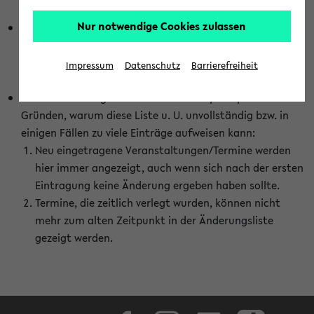
abhängig vom im eKVV gewählten Semester.
Nur notwendige Cookies zulassen
Die hier gezeigte Liste von Raumänderungen kann nur
vollständig sein, wenn den Fakultäten von den Lehrenden
die Änderungen zeitnah mitgeteilt und diese Änderungen
Impressum
Datenschutz
Barrierefreiheit
auch in das eKVV eingetragen werden.
Darüber hinaus gibt es eine Reihe von prinzipiellen
Gründen, warum diese Liste u. U. unvollständig bzw. in
einigen Fällen zu viele Einträge aufweisen kann:
Neu eingetragene Veranstaltungen/Termine werden
hier immer angezeigt, auch wenn sich nach der ersten
Eintragung keine Änderung ergeben haben sollte.
Termine, die zeitlich verlegt wurden, können nicht
mehr zum alten Zeitpunkt in der Änderungsliste
gezeigt werden.
Facebook
Instagram
LinkedIn
TikTok
Youtube