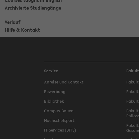
Courses taught in English
Archivierte Studiengänge
Verlauf
Hilfe & Kontakt
Service
Fakul
Anreise und Kontakt
Fakult
Bewerbung
Fakult
Bibliothek
Fakult
Campus-Bauen
Fakult
Philos
Hochschulsport
Fakult
IT-Services (BITS)
Gesun