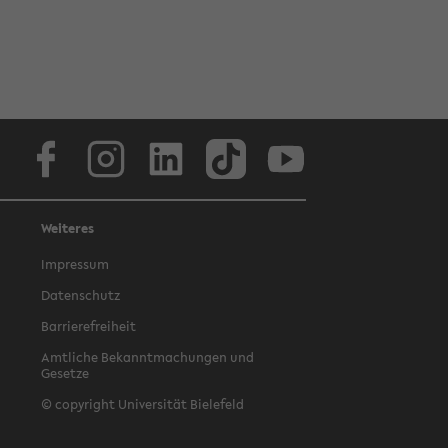
Facebook
Instagram
LinkedIn
TikTok
Youtube
Weiteres
Impressum
Datenschutz
Barrierefreiheit
Amtliche Bekanntmachungen und
Gesetze
© copyright Universität Bielefeld