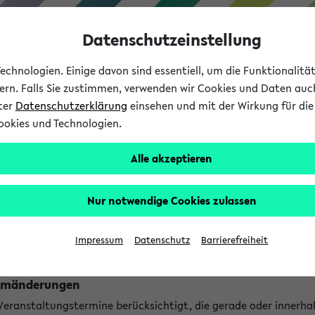
Datenschutzeinstellung
chnologien. Einige davon sind essentiell, um die Funktionalit
sern. Falls Sie zustimmen, verwenden wir Cookies und Daten auc
nter
Datenschutzerklärung
einsehen und mit der Wirkung für die 
ookies und Technologien.
Studium
Lehre
International
Alle akzeptieren
ngen
Nur notwendige Cookies zulassen
ungen an jetzt stattfindenden Veranstaltungen gefunden!
Impressum
Datenschutz
Barrierefreiheit
Raumänderungen
 Veranstaltungstermine berücksichtigt, die gerade oder innerha