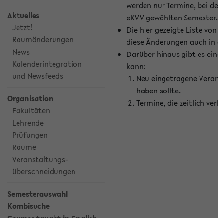
werden nur Termine, bei d
Aktuelles
eKVV gewählten Semester.
Jetzt!
Die hier gezeigte Liste v
Raumänderungen
diese Änderungen auch in
News
Darüber hinaus gibt es eine
Kalenderintegration
kann:
und Newsfeeds
Neu eingetragene Veran
haben sollte.
Organisation
Termine, die zeitlich v
Fakultäten
Lehrende
Prüfungen
Räume
Veranstaltungs-
überschneidungen
Semesterauswahl
Kombisuche