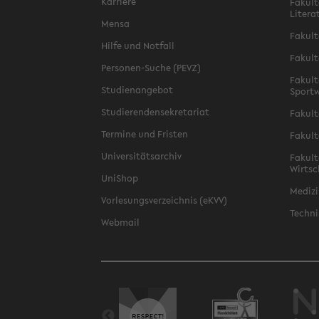
Karriere
Fakult
Litera
Mensa
Fakult
Hilfe und Notfall
Fakult
Personen-Suche (PEVZ)
Fakult
Studienangebot
Sportw
Studierendensekretariat
Fakult
Termine und Fristen
Fakult
Universitätsarchiv
Fakult
Wirtsc
UniShop
Medizi
Vorlesungsverzeichnis (eKVV)
Techni
Webmail