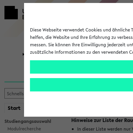
Diese Webseite verwendet Cookies und ähnliche Te
helfen, die Website und Ihre Erfahrung zu verbes
messen. Sie können Ihre Einwilligung jederzeit u
zusätzliche Informationen zu den verwendeten C
Universität
Forschung
Raumänderu
Es wurden keine Raumänder
mein
Start
eKVV
Hinweise zur Liste der 
Studiengangsauswahl
Modulrecherche
In dieser Liste werden nur