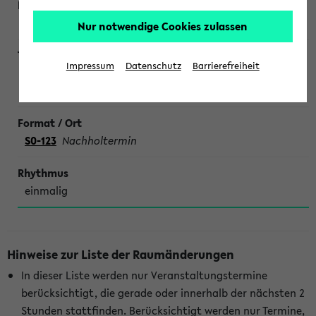
Schwab
Nur notwendige Cookies zulassen
Impressum
Datenschutz
Barrierefreiheit
Im Examen läuft es nicht. Wie mache ich es besser?
Ehemals Repetentenkurs Zivilrecht
S0-123
Nachholtermin
einmalig
Hinweise zur Liste der Raumänderungen
In dieser Liste werden nur Veranstaltungstermine
berücksichtigt, die gerade oder innerhalb der nächsten 2
Stunden stattfinden. Berücksichtigt werden nur Termine,