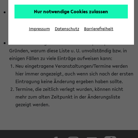
abhängig vom im eKVV gewählten Semester.
Nur notwendige Cookies zulassen
Die hier gezeigte Liste von Raumänderungen kann nur
vollständig sein, wenn den Fakultäten von den Lehrenden
die Änderungen zeitnah mitgeteilt und diese Änderungen
Impressum
Datenschutz
Barrierefreiheit
auch in das eKVV eingetragen werden.
Darüber hinaus gibt es eine Reihe von prinzipiellen
Gründen, warum diese Liste u. U. unvollständig bzw. in
einigen Fällen zu viele Einträge aufweisen kann:
Neu eingetragene Veranstaltungen/Termine werden
hier immer angezeigt, auch wenn sich nach der ersten
Eintragung keine Änderung ergeben haben sollte.
Termine, die zeitlich verlegt wurden, können nicht
mehr zum alten Zeitpunkt in der Änderungsliste
gezeigt werden.
Facebook
Instagram
LinkedIn
TikTok
Youtube