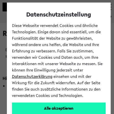
Datenschutzeinstellung
eKVV
Diese Webseite verwendet Cookies und ähnliche
Raumänderungen
Technologien. Einige davon sind essentiell, um die
Funktionalität der Website zu gewährleisten,
während andere uns helfen, die Website und Ihre
Es wurden keine Raumänderungen an jetzt
Erfahrung zu verbessern. Falls Sie zustimmen,
stattfindenden Veranstaltungen gefunden!
verwenden wir Cookies und Daten auch, um Ihre
Interaktionen mit unserer Webseite zu messen. Sie
können Ihre Einwilligung jederzeit unter
Datenschutzerklärung
einsehen und mit der
Hinweise zur Liste der Raumänderungen
Wirkung für die Zukunft widerrufen. Auf der Seite
In dieser Liste werden nur Veranstaltungstermine
finden Sie auch zusätzliche Informationen zu den
berücksichtigt, die gerade oder innerhalb der nächsten 2
verwendeten Cookies und Technologien.
Stunden stattfinden. Berücksichtigt werden nur Termine,
bei denen die Raumangaben im eKVV veröffentlicht
Alle akzeptieren
wurden. Die Anzeige ist semesterübergreifend und nicht