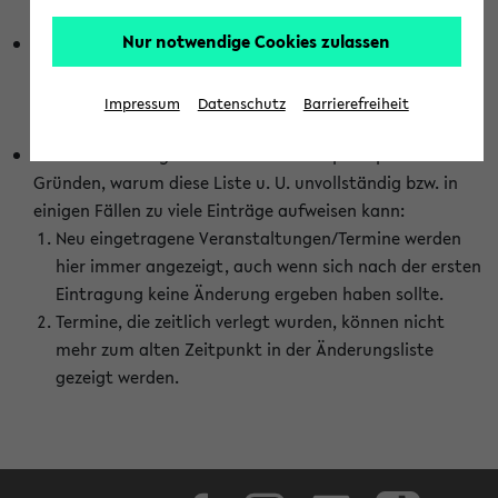
abhängig vom im eKVV gewählten Semester.
Nur notwendige Cookies zulassen
Die hier gezeigte Liste von Raumänderungen kann nur
vollständig sein, wenn den Fakultäten von den Lehrenden
die Änderungen zeitnah mitgeteilt und diese Änderungen
Impressum
Datenschutz
Barrierefreiheit
auch in das eKVV eingetragen werden.
Darüber hinaus gibt es eine Reihe von prinzipiellen
Gründen, warum diese Liste u. U. unvollständig bzw. in
einigen Fällen zu viele Einträge aufweisen kann:
Neu eingetragene Veranstaltungen/Termine werden
hier immer angezeigt, auch wenn sich nach der ersten
Eintragung keine Änderung ergeben haben sollte.
Termine, die zeitlich verlegt wurden, können nicht
mehr zum alten Zeitpunkt in der Änderungsliste
gezeigt werden.
Facebook
Instagram
LinkedIn
TikTok
Youtube