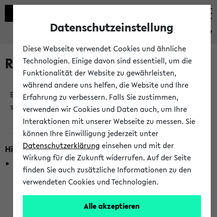
Datenschutzeinstellung
eKVV
Diese Webseite verwendet Cookies und ähnliche
Raumänderungen
Technologien. Einige davon sind essentiell, um die
Funktionalität der Website zu gewährleisten,
während andere uns helfen, die Website und Ihre
Es wurden keine Raumänderungen an jetzt
Erfahrung zu verbessern. Falls Sie zustimmen,
stattfindenden Veranstaltungen gefunden!
verwenden wir Cookies und Daten auch, um Ihre
Interaktionen mit unserer Webseite zu messen. Sie
können Ihre Einwilligung jederzeit unter
Datenschutzerklärung
einsehen und mit der
Hinweise zur Liste der Raumänderungen
Wirkung für die Zukunft widerrufen. Auf der Seite
In dieser Liste werden nur Veranstaltungstermine
finden Sie auch zusätzliche Informationen zu den
berücksichtigt, die gerade oder innerhalb der nächsten 2
verwendeten Cookies und Technologien.
Stunden stattfinden. Berücksichtigt werden nur Termine,
bei denen die Raumangaben im eKVV veröffentlicht
Alle akzeptieren
wurden. Die Anzeige ist semesterübergreifend und nicht