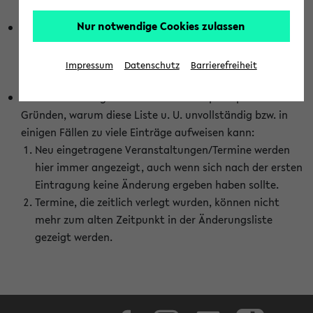
abhängig vom im eKVV gewählten Semester.
Nur notwendige Cookies zulassen
Die hier gezeigte Liste von Raumänderungen kann nur
vollständig sein, wenn den Fakultäten von den Lehrenden
die Änderungen zeitnah mitgeteilt und diese Änderungen
Impressum
Datenschutz
Barrierefreiheit
auch in das eKVV eingetragen werden.
Darüber hinaus gibt es eine Reihe von prinzipiellen
Gründen, warum diese Liste u. U. unvollständig bzw. in
einigen Fällen zu viele Einträge aufweisen kann:
Neu eingetragene Veranstaltungen/Termine werden
hier immer angezeigt, auch wenn sich nach der ersten
Eintragung keine Änderung ergeben haben sollte.
Termine, die zeitlich verlegt wurden, können nicht
mehr zum alten Zeitpunkt in der Änderungsliste
gezeigt werden.
Facebook
Instagram
LinkedIn
TikTok
Youtube