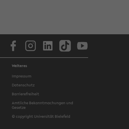
Facebook
Instagram
LinkedIn
TikTok
Youtube
Weiteres
Impressum
Datenschutz
Barrierefreiheit
Amtliche Bekanntmachungen und
Gesetze
© copyright Universität Bielefeld