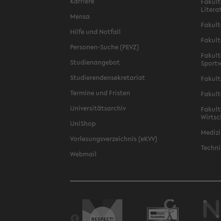
Karriere
Fakult
Litera
Mensa
Fakult
Hilfe und Notfall
Fakult
Personen-Suche (PEVZ)
Fakult
Studienangebot
Sportw
Studierendensekretariat
Fakult
Termine und Fristen
Fakult
Universitätsarchiv
Fakult
Wirtsc
UniShop
Medizi
Vorlesungsverzeichnis (eKVV)
Techni
Webmail