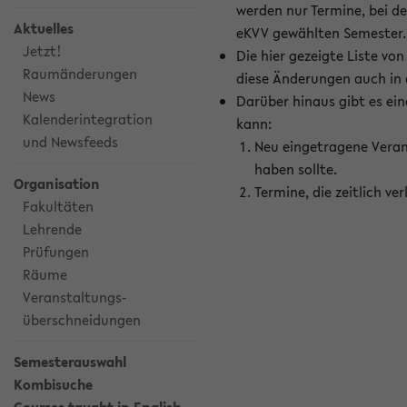
werden nur Termine, bei d
Aktuelles
eKVV gewählten Semester.
Jetzt!
Die hier gezeigte Liste v
Raumänderungen
diese Änderungen auch in
News
Darüber hinaus gibt es eine
Kalenderintegration
kann:
und Newsfeeds
Neu eingetragene Veran
haben sollte.
Organisation
Termine, die zeitlich v
Fakultäten
Lehrende
Prüfungen
Räume
Veranstaltungs-
überschneidungen
Semesterauswahl
Kombisuche