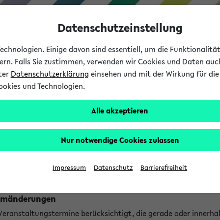
Datenschutzeinstellung
chnologien. Einige davon sind essentiell, um die Funktionalit
sern. Falls Sie zustimmen, verwenden wir Cookies und Daten auc
nter
Datenschutzerklärung
einsehen und mit der Wirkung für die 
ookies und Technologien.
Studium
Lehre
International
Alle akzeptieren
ngen
Nur notwendige Cookies zulassen
ungen an jetzt stattfindenden Veranstaltungen gefunden!
Impressum
Datenschutz
Barrierefreiheit
Raumänderungen
 Veranstaltungstermine berücksichtigt, die gerade oder innerha