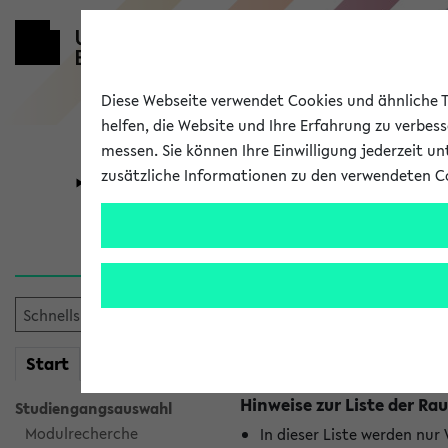
Diese Webseite verwendet Cookies und ähnliche Te
helfen, die Website und Ihre Erfahrung zu verbes
messen. Sie können Ihre Einwilligung jederzeit u
zusätzliche Informationen zu den verwendeten C
Universität
Forschung
Raumänderu
Es wurden keine Raumänder
mein
Start
eKVV
Hinweise zur Liste der 
Studiengangsauswahl
Modulrecherche
In dieser Liste werden nur