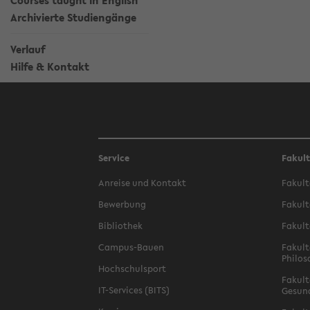
Courses taught in English
Archivierte Studiengänge
Verlauf
Hilfe & Kontakt
Service
Fakul
Anreise und Kontakt
Fakult
Bewerbung
Fakult
Bibliothek
Fakult
Campus-Bauen
Fakult
Philos
Hochschulsport
Fakult
IT-Services (BITS)
Gesun