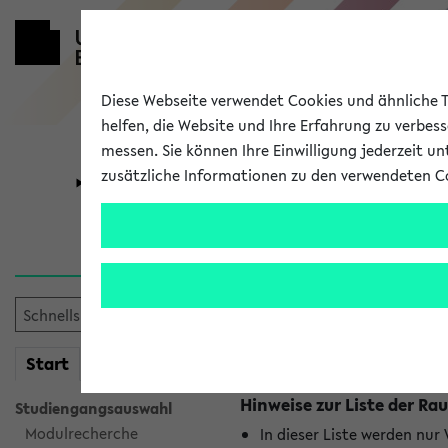
Diese Webseite verwendet Cookies und ähnliche Te
helfen, die Website und Ihre Erfahrung zu verbes
messen. Sie können Ihre Einwilligung jederzeit u
zusätzliche Informationen zu den verwendeten C
Universität
Forschung
Raumänderu
Es wurden keine Raumänder
mein
Start
eKVV
Hinweise zur Liste der 
Studiengangsauswahl
Modulrecherche
In dieser Liste werden nur