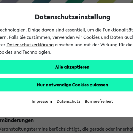
Datenschutzeinstellung
chnologien. Einige davon sind essentiell, um die Funktionalit
sern. Falls Sie zustimmen, verwenden wir Cookies und Daten auc
nter
Datenschutzerklärung
einsehen und mit der Wirkung für die 
ookies und Technologien.
Studium
Lehre
International
Alle akzeptieren
ngen
Nur notwendige Cookies zulassen
ungen an jetzt stattfindenden Veranstaltungen gefunden!
Impressum
Datenschutz
Barrierefreiheit
Raumänderungen
 Veranstaltungstermine berücksichtigt, die gerade oder innerha