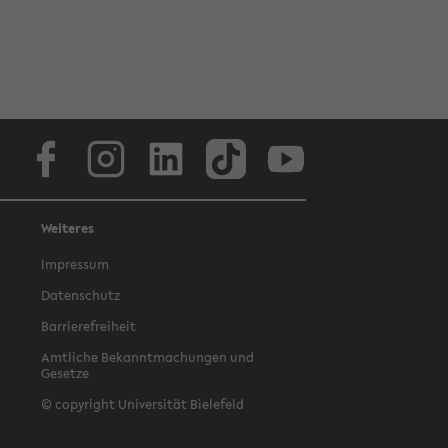
Facebook
Instagram
LinkedIn
TikTok
Youtube
Weiteres
Impressum
Datenschutz
Barrierefreiheit
Amtliche Bekanntmachungen und
Gesetze
© copyright Universität Bielefeld