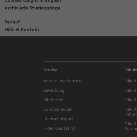
Courses taught in English
Archivierte Studiengänge
Verlauf
Hilfe & Kontakt
Service
Fakul
Anreise und Kontakt
Fakult
Bewerbung
Fakult
Bibliothek
Fakult
Campus-Bauen
Fakult
Philos
Hochschulsport
Fakult
IT-Services (BITS)
Gesun