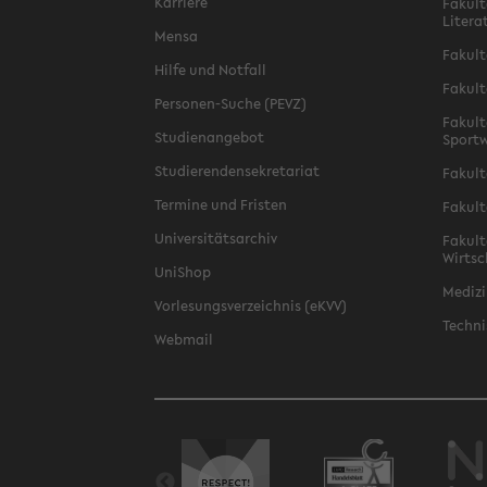
Karriere
Fakult
Litera
Mensa
Fakult
Hilfe und Notfall
Fakult
Personen-Suche (PEVZ)
Fakult
Studienangebot
Sportw
Studierendensekretariat
Fakult
Termine und Fristen
Fakult
Universitätsarchiv
Fakult
Wirtsc
UniShop
Medizi
Vorlesungsverzeichnis (eKVV)
Techni
Webmail