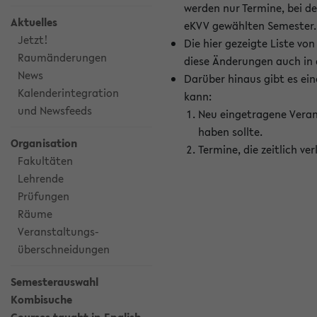
werden nur Termine, bei d
Aktuelles
eKVV gewählten Semester.
Jetzt!
Die hier gezeigte Liste v
Raumänderungen
diese Änderungen auch in
News
Darüber hinaus gibt es eine
Kalenderintegration
kann:
und Newsfeeds
Neu eingetragene Veran
haben sollte.
Organisation
Termine, die zeitlich v
Fakultäten
Lehrende
Prüfungen
Räume
Veranstaltungs-
überschneidungen
Semesterauswahl
Kombisuche