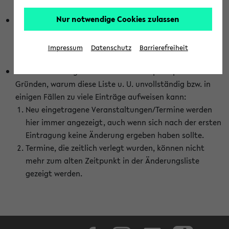
abhängig vom im eKVV gewählten Semester.
Nur notwendige Cookies zulassen
Die hier gezeigte Liste von Raumänderungen kann nur
vollständig sein, wenn den Fakultäten von den Lehrenden
die Änderungen zeitnah mitgeteilt und diese Änderungen
Impressum
Datenschutz
Barrierefreiheit
auch in das eKVV eingetragen werden.
Darüber hinaus gibt es eine Reihe von prinzipiellen
Gründen, warum diese Liste u. U. unvollständig bzw. in
einigen Fällen zu viele Einträge aufweisen kann:
Neu eingetragene Veranstaltungen/Termine werden
hier immer angezeigt, auch wenn sich nach der ersten
Eintragung keine Änderung ergeben haben sollte.
Termine, die zeitlich verlegt wurden, können nicht
mehr zum alten Zeitpunkt in der Änderungsliste
gezeigt werden.
Facebook
Instagram
LinkedIn
TikTok
Youtube