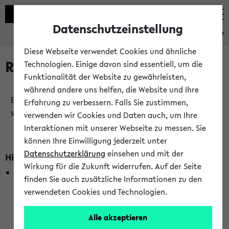
Datenschutzeinstellung
eKVV
Diese Webseite verwendet Cookies und ähnliche
Raumänderungen
Technologien. Einige davon sind essentiell, um die
Funktionalität der Website zu gewährleisten,
während andere uns helfen, die Website und Ihre
Es wurden keine Raumänderungen an jetzt
Erfahrung zu verbessern. Falls Sie zustimmen,
stattfindenden Veranstaltungen gefunden!
verwenden wir Cookies und Daten auch, um Ihre
Interaktionen mit unserer Webseite zu messen. Sie
können Ihre Einwilligung jederzeit unter
Datenschutzerklärung
einsehen und mit der
Hinweise zur Liste der Raumänderungen
Wirkung für die Zukunft widerrufen. Auf der Seite
In dieser Liste werden nur Veranstaltungstermine
finden Sie auch zusätzliche Informationen zu den
berücksichtigt, die gerade oder innerhalb der nächsten 2
verwendeten Cookies und Technologien.
Stunden stattfinden. Berücksichtigt werden nur Termine,
bei denen die Raumangaben im eKVV veröffentlicht
Alle akzeptieren
wurden. Die Anzeige ist semesterübergreifend und nicht