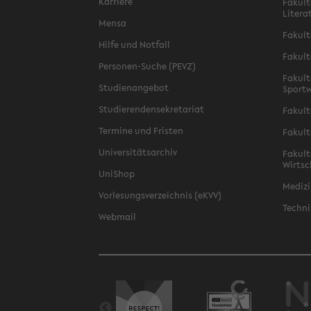
Karriere
Fakult
Litera
Mensa
Fakult
Hilfe und Notfall
Fakult
Personen-Suche (PEVZ)
Fakult
Studienangebot
Sportw
Studierendensekretariat
Fakult
Termine und Fristen
Fakult
Universitätsarchiv
Fakult
Wirtsc
UniShop
Medizi
Vorlesungsverzeichnis (eKVV)
Techni
Webmail