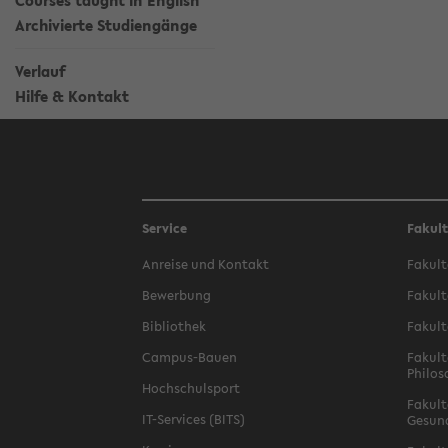
Courses taught in English
Archivierte Studiengänge
Verlauf
Hilfe & Kontakt
Service
Fakul
Anreise und Kontakt
Fakult
Bewerbung
Fakult
Bibliothek
Fakult
Campus-Bauen
Fakult
Philos
Hochschulsport
Fakult
IT-Services (BITS)
Gesun