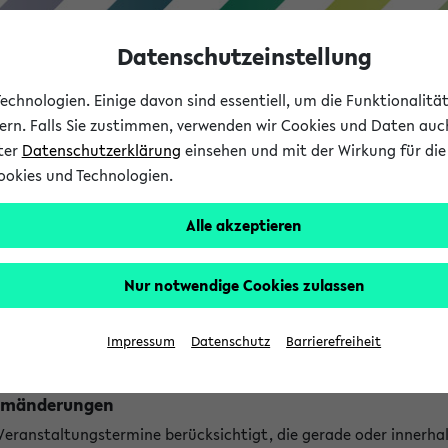
Datenschutzeinstellung
chnologien. Einige davon sind essentiell, um die Funktionalit
sern. Falls Sie zustimmen, verwenden wir Cookies und Daten auc
nter
Datenschutzerklärung
einsehen und mit der Wirkung für die 
ookies und Technologien.
Studium
Lehre
International
Alle akzeptieren
ngen
Nur notwendige Cookies zulassen
ungen an jetzt stattfindenden Veranstaltungen gefunden!
Impressum
Datenschutz
Barrierefreiheit
Raumänderungen
 Veranstaltungstermine berücksichtigt, die gerade oder innerha