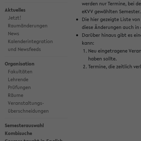
werden nur Termine, bei d
Aktuelles
eKVV gewählten Semester.
Jetzt!
Die hier gezeigte Liste v
Raumänderungen
diese Änderungen auch in
News
Darüber hinaus gibt es eine
Kalenderintegration
kann:
und Newsfeeds
Neu eingetragene Veran
haben sollte.
Organisation
Termine, die zeitlich v
Fakultäten
Lehrende
Prüfungen
Räume
Veranstaltungs-
überschneidungen
Semesterauswahl
Kombisuche