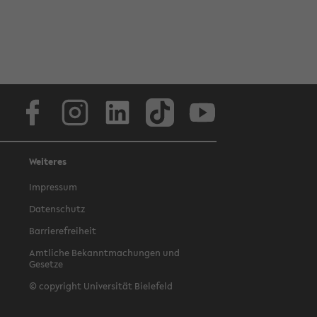
Facebook
Instagram
LinkedIn
TikTok
Youtube
Weiteres
Impressum
Datenschutz
Barrierefreiheit
Amtliche Bekanntmachungen und
Gesetze
© copyright Universität Bielefeld