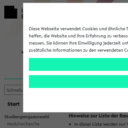
Diese Webseite verwendet Cookies und ähnliche Te
helfen, die Website und Ihre Erfahrung zu verbes
messen. Sie können Ihre Einwilligung jederzeit u
zusätzliche Informationen zu den verwendeten C
Universität
Forschung
Raumänderu
Es wurden keine Raumänder
mein
Start
eKVV
Hinweise zur Liste der 
Studiengangsauswahl
Modulrecherche
In dieser Liste werden nur