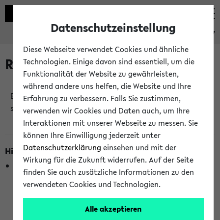
Datenschutzeinstellung
eKVV
Diese Webseite verwendet Cookies und ähnliche
Raumänderungen
Technologien. Einige davon sind essentiell, um die
Funktionalität der Website zu gewährleisten,
während andere uns helfen, die Website und Ihre
Es wurden keine Raumänderungen an jetzt
Erfahrung zu verbessern. Falls Sie zustimmen,
stattfindenden Veranstaltungen gefunden!
verwenden wir Cookies und Daten auch, um Ihre
Interaktionen mit unserer Webseite zu messen. Sie
können Ihre Einwilligung jederzeit unter
Datenschutzerklärung
einsehen und mit der
Hinweise zur Liste der Raumänderungen
Wirkung für die Zukunft widerrufen. Auf der Seite
In dieser Liste werden nur Veranstaltungstermine
finden Sie auch zusätzliche Informationen zu den
berücksichtigt, die gerade oder innerhalb der nächsten 2
verwendeten Cookies und Technologien.
Stunden stattfinden. Berücksichtigt werden nur Termine,
bei denen die Raumangaben im eKVV veröffentlicht
Alle akzeptieren
wurden. Die Anzeige ist semesterübergreifend und nicht