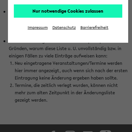
abhängig vom im eKVV gewählten Semester.
Nur notwendige Cookies zulassen
Die hier gezeigte Liste von Raumänderungen kann nur
vollständig sein, wenn den Fakultäten von den Lehrenden
die Änderungen zeitnah mitgeteilt und diese Änderungen
Impressum
Datenschutz
Barrierefreiheit
auch in das eKVV eingetragen werden.
Darüber hinaus gibt es eine Reihe von prinzipiellen
Gründen, warum diese Liste u. U. unvollständig bzw. in
einigen Fällen zu viele Einträge aufweisen kann:
Neu eingetragene Veranstaltungen/Termine werden
hier immer angezeigt, auch wenn sich nach der ersten
Eintragung keine Änderung ergeben haben sollte.
Termine, die zeitlich verlegt wurden, können nicht
mehr zum alten Zeitpunkt in der Änderungsliste
gezeigt werden.
Facebook
Instagram
LinkedIn
TikTok
Youtube