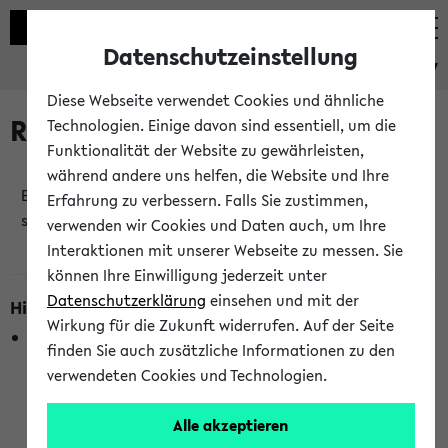
Datenschutzeinstellung
eKVV
Diese Webseite verwendet Cookies und ähnliche
Raumänderungen
Technologien. Einige davon sind essentiell, um die
Funktionalität der Website zu gewährleisten,
während andere uns helfen, die Website und Ihre
Es wurden keine Raumänderungen an jetzt
Erfahrung zu verbessern. Falls Sie zustimmen,
stattfindenden Veranstaltungen gefunden!
verwenden wir Cookies und Daten auch, um Ihre
Interaktionen mit unserer Webseite zu messen. Sie
können Ihre Einwilligung jederzeit unter
Datenschutzerklärung
einsehen und mit der
Hinweise zur Liste der Raumänderungen
Wirkung für die Zukunft widerrufen. Auf der Seite
In dieser Liste werden nur Veranstaltungstermine
finden Sie auch zusätzliche Informationen zu den
berücksichtigt, die gerade oder innerhalb der nächsten 2
verwendeten Cookies und Technologien.
Stunden stattfinden. Berücksichtigt werden nur Termine,
bei denen die Raumangaben im eKVV veröffentlicht
Alle akzeptieren
wurden. Die Anzeige ist semesterübergreifend und nicht