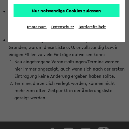
abhängig vom im eKVV gewählten Semester.
Nur notwendige Cookies zulassen
Die hier gezeigte Liste von Raumänderungen kann nur
vollständig sein, wenn den Fakultäten von den Lehrenden
die Änderungen zeitnah mitgeteilt und diese Änderungen
Impressum
Datenschutz
Barrierefreiheit
auch in das eKVV eingetragen werden.
Darüber hinaus gibt es eine Reihe von prinzipiellen
Gründen, warum diese Liste u. U. unvollständig bzw. in
einigen Fällen zu viele Einträge aufweisen kann:
Neu eingetragene Veranstaltungen/Termine werden
hier immer angezeigt, auch wenn sich nach der ersten
Eintragung keine Änderung ergeben haben sollte.
Termine, die zeitlich verlegt wurden, können nicht
mehr zum alten Zeitpunkt in der Änderungsliste
gezeigt werden.
Facebook
Instagram
LinkedIn
TikTok
Youtube