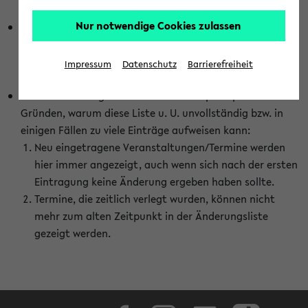
abhängig vom im eKVV gewählten Semester.
Nur notwendige Cookies zulassen
Die hier gezeigte Liste von Raumänderungen kann nur
vollständig sein, wenn den Fakultäten von den Lehrenden
die Änderungen zeitnah mitgeteilt und diese Änderungen
Impressum
Datenschutz
Barrierefreiheit
auch in das eKVV eingetragen werden.
Darüber hinaus gibt es eine Reihe von prinzipiellen
Gründen, warum diese Liste u. U. unvollständig bzw. in
einigen Fällen zu viele Einträge aufweisen kann:
Neu eingetragene Veranstaltungen/Termine werden
hier immer angezeigt, auch wenn sich nach der ersten
Eintragung keine Änderung ergeben haben sollte.
Termine, die zeitlich verlegt wurden, können nicht
mehr zum alten Zeitpunkt in der Änderungsliste
gezeigt werden.
Facebook
Instagram
LinkedIn
TikTok
Youtube