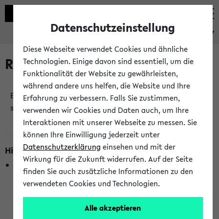
Datenschutzeinstellung
eKVV
Diese Webseite verwendet Cookies und ähnliche
Raumänderungen
Technologien. Einige davon sind essentiell, um die
Funktionalität der Website zu gewährleisten,
während andere uns helfen, die Website und Ihre
Es wurden keine Raumänderungen an jetzt
Erfahrung zu verbessern. Falls Sie zustimmen,
stattfindenden Veranstaltungen gefunden!
verwenden wir Cookies und Daten auch, um Ihre
Interaktionen mit unserer Webseite zu messen. Sie
können Ihre Einwilligung jederzeit unter
Datenschutzerklärung
einsehen und mit der
Hinweise zur Liste der Raumänderungen
Wirkung für die Zukunft widerrufen. Auf der Seite
In dieser Liste werden nur Veranstaltungstermine
finden Sie auch zusätzliche Informationen zu den
berücksichtigt, die gerade oder innerhalb der nächsten 2
verwendeten Cookies und Technologien.
Stunden stattfinden. Berücksichtigt werden nur Termine,
bei denen die Raumangaben im eKVV veröffentlicht
Alle akzeptieren
wurden. Die Anzeige ist semesterübergreifend und nicht