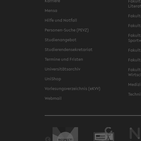
Karriere
Fakult
Litera
Mensa
Fakult
Hilfe und Notfall
Fakult
Personen-Suche (PEVZ)
Fakult
Studienangebot
Sportw
Studierendensekretariat
Fakult
Termine und Fristen
Fakult
Universitätsarchiv
Fakult
Wirtsc
UniShop
Medizi
Vorlesungsverzeichnis (eKVV)
Techni
Webmail