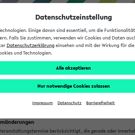
Datenschutzeinstellung
chnologien. Einige davon sind essentiell, um die Funktionalit
sern. Falls Sie zustimmen, verwenden wir Cookies und Daten auc
nter
Datenschutzerklärung
einsehen und mit der Wirkung für die 
ookies und Technologien.
Studium
Lehre
International
Alle akzeptieren
ngen
Nur notwendige Cookies zulassen
ungen an jetzt stattfindenden Veranstaltungen gefunden!
Impressum
Datenschutz
Barrierefreiheit
Raumänderungen
 Veranstaltungstermine berücksichtigt, die gerade oder innerha