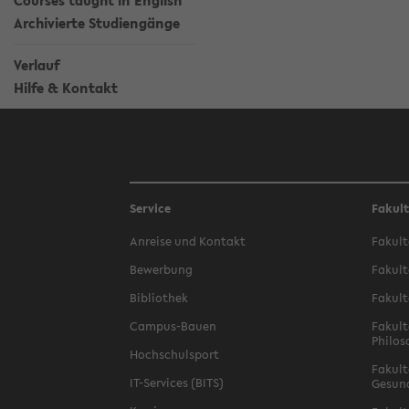
Courses taught in English
Archivierte Studiengänge
Verlauf
Hilfe & Kontakt
Service
Fakul
Anreise und Kontakt
Fakult
Bewerbung
Fakult
Bibliothek
Fakult
Campus-Bauen
Fakult
Philos
Hochschulsport
Fakult
IT-Services (BITS)
Gesun