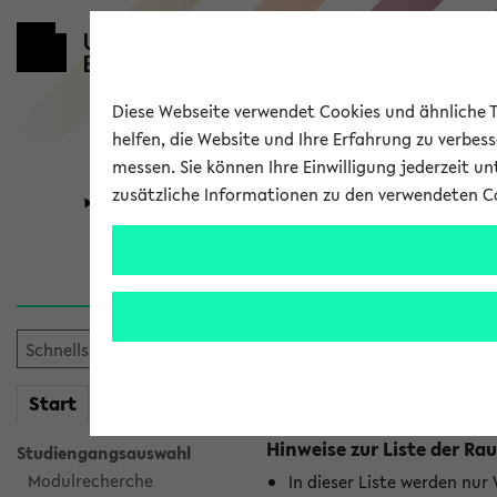
Diese Webseite verwendet Cookies und ähnliche Te
helfen, die Website und Ihre Erfahrung zu verbes
messen. Sie können Ihre Einwilligung jederzeit u
zusätzliche Informationen zu den verwendeten C
Universität
Forschung
Raumänderu
Es wurden keine Raumänder
mein
Start
eKVV
Hinweise zur Liste der 
Studiengangsauswahl
Modulrecherche
In dieser Liste werden nur