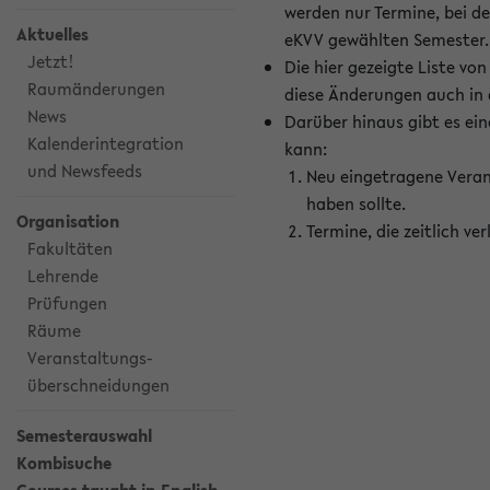
werden nur Termine, bei d
Aktuelles
eKVV gewählten Semester.
Jetzt!
Die hier gezeigte Liste v
Raumänderungen
diese Änderungen auch in
News
Darüber hinaus gibt es eine
Kalenderintegration
kann:
und Newsfeeds
Neu eingetragene Veran
haben sollte.
Organisation
Termine, die zeitlich v
Fakultäten
Lehrende
Prüfungen
Räume
Veranstaltungs-
überschneidungen
Semesterauswahl
Kombisuche