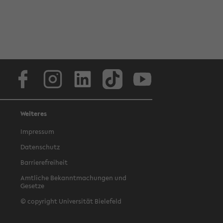
Facebook
Instagram
LinkedIn
TikTok
Youtube
Weiteres
Impressum
Datenschutz
Barrierefreiheit
Amtliche Bekanntmachungen und
Gesetze
© copyright Universität Bielefeld