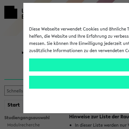
Diese Webseite verwendet Cookies und ähnliche Te
helfen, die Website und Ihre Erfahrung zu verbes
messen. Sie können Ihre Einwilligung jederzeit u
zusätzliche Informationen zu den verwendeten C
Universität
Forschung
Raumänderu
Es wurden keine Raumänder
mein
Start
eKVV
Hinweise zur Liste der 
Studiengangsauswahl
Modulrecherche
In dieser Liste werden nur