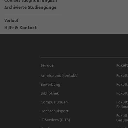
Courses taught in English
Archivierte Studiengänge
Verlauf
Hilfe & Kontakt
Service
Fakul
Anreise und Kontakt
Fakult
Bewerbung
Fakult
Bibliothek
Fakult
Campus-Bauen
Fakult
Philos
Hochschulsport
Fakult
IT-Services (BITS)
Gesun