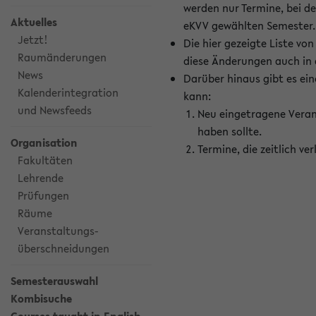
werden nur Termine, bei d
Aktuelles
eKVV gewählten Semester.
Jetzt!
Die hier gezeigte Liste v
Raumänderungen
diese Änderungen auch in
News
Darüber hinaus gibt es eine
Kalenderintegration
kann:
und Newsfeeds
Neu eingetragene Veran
haben sollte.
Organisation
Termine, die zeitlich v
Fakultäten
Lehrende
Prüfungen
Räume
Veranstaltungs-
überschneidungen
Semesterauswahl
Kombisuche