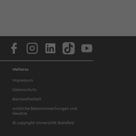
Facebook
Instagram
LinkedIn
TikTok
Youtube
Weiteres
Impressum
Datenschutz
Barrierefreiheit
Amtliche Bekanntmachungen und
Gesetze
© copyright Universität Bielefeld