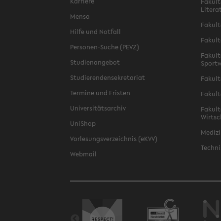
Karriere
Fakult
Litera
Mensa
Fakult
Hilfe und Notfall
Fakult
Personen-Suche (PEVZ)
Fakult
Studienangebot
Sportw
Studierendensekretariat
Fakult
Termine und Fristen
Fakult
Universitätsarchiv
Fakult
Wirtsc
UniShop
Medizi
Vorlesungsverzeichnis (eKVV)
Techni
Webmail