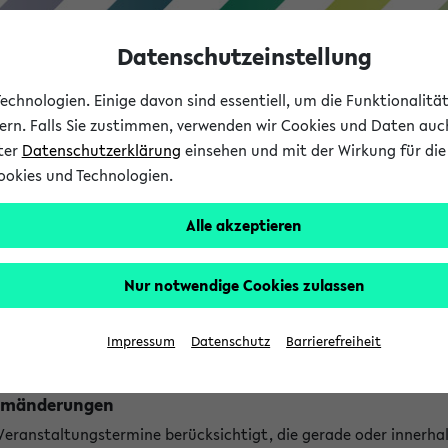
Datenschutzeinstellung
chnologien. Einige davon sind essentiell, um die Funktionalit
sern. Falls Sie zustimmen, verwenden wir Cookies und Daten auc
nter
Datenschutzerklärung
einsehen und mit der Wirkung für die 
ookies und Technologien.
Studium
Lehre
International
Alle akzeptieren
ngen
Nur notwendige Cookies zulassen
ungen an jetzt stattfindenden Veranstaltungen gefunden!
Impressum
Datenschutz
Barrierefreiheit
Raumänderungen
 Veranstaltungstermine berücksichtigt, die gerade oder innerha