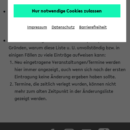
abhängig vom im eKVV gewählten Semester.
Nur notwendige Cookies zulassen
Die hier gezeigte Liste von Raumänderungen kann nur
vollständig sein, wenn den Fakultäten von den Lehrenden
die Änderungen zeitnah mitgeteilt und diese Änderungen
Impressum
Datenschutz
Barrierefreiheit
auch in das eKVV eingetragen werden.
Darüber hinaus gibt es eine Reihe von prinzipiellen
Gründen, warum diese Liste u. U. unvollständig bzw. in
einigen Fällen zu viele Einträge aufweisen kann:
Neu eingetragene Veranstaltungen/Termine werden
hier immer angezeigt, auch wenn sich nach der ersten
Eintragung keine Änderung ergeben haben sollte.
Termine, die zeitlich verlegt wurden, können nicht
mehr zum alten Zeitpunkt in der Änderungsliste
gezeigt werden.
Facebook
Instagram
LinkedIn
TikTok
Youtube