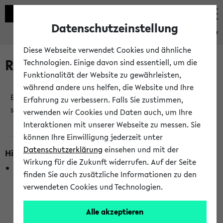
Datenschutzeinstellung
eKVV
Diese Webseite verwendet Cookies und ähnliche
Raumänderungen
Technologien. Einige davon sind essentiell, um die
Funktionalität der Website zu gewährleisten,
während andere uns helfen, die Website und Ihre
Es wurden keine Raumänderungen an jetzt
Erfahrung zu verbessern. Falls Sie zustimmen,
stattfindenden Veranstaltungen gefunden!
verwenden wir Cookies und Daten auch, um Ihre
Interaktionen mit unserer Webseite zu messen. Sie
können Ihre Einwilligung jederzeit unter
Datenschutzerklärung
einsehen und mit der
Hinweise zur Liste der Raumänderungen
Wirkung für die Zukunft widerrufen. Auf der Seite
In dieser Liste werden nur Veranstaltungstermine
finden Sie auch zusätzliche Informationen zu den
berücksichtigt, die gerade oder innerhalb der nächsten 2
verwendeten Cookies und Technologien.
Stunden stattfinden. Berücksichtigt werden nur Termine,
bei denen die Raumangaben im eKVV veröffentlicht
Alle akzeptieren
wurden. Die Anzeige ist semesterübergreifend und nicht