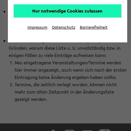
abhängig vom im eKVV gewählten Semester.
Nur notwendige Cookies zulassen
Die hier gezeigte Liste von Raumänderungen kann nur
vollständig sein, wenn den Fakultäten von den Lehrenden
die Änderungen zeitnah mitgeteilt und diese Änderungen
Impressum
Datenschutz
Barrierefreiheit
auch in das eKVV eingetragen werden.
Darüber hinaus gibt es eine Reihe von prinzipiellen
Gründen, warum diese Liste u. U. unvollständig bzw. in
einigen Fällen zu viele Einträge aufweisen kann:
Neu eingetragene Veranstaltungen/Termine werden
hier immer angezeigt, auch wenn sich nach der ersten
Eintragung keine Änderung ergeben haben sollte.
Termine, die zeitlich verlegt wurden, können nicht
mehr zum alten Zeitpunkt in der Änderungsliste
gezeigt werden.
Facebook
Instagram
LinkedIn
TikTok
Youtube