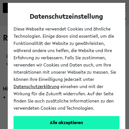
Datenschutzeinstellung
eKVV
Diese Webseite verwendet Cookies und ähnliche
Raumänderungen
Technologien. Einige davon sind essentiell, um die
Funktionalität der Website zu gewährleisten,
während andere uns helfen, die Website und Ihre
Es wurden keine Raumänderungen an jetzt
Erfahrung zu verbessern. Falls Sie zustimmen,
stattfindenden Veranstaltungen gefunden!
verwenden wir Cookies und Daten auch, um Ihre
Interaktionen mit unserer Webseite zu messen. Sie
können Ihre Einwilligung jederzeit unter
Datenschutzerklärung
einsehen und mit der
Hinweise zur Liste der Raumänderungen
Wirkung für die Zukunft widerrufen. Auf der Seite
In dieser Liste werden nur Veranstaltungstermine
finden Sie auch zusätzliche Informationen zu den
berücksichtigt, die gerade oder innerhalb der nächsten 2
verwendeten Cookies und Technologien.
Stunden stattfinden. Berücksichtigt werden nur Termine,
bei denen die Raumangaben im eKVV veröffentlicht
Alle akzeptieren
wurden. Die Anzeige ist semesterübergreifend und nicht