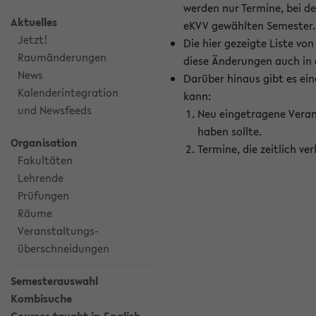
werden nur Termine, bei d
Aktuelles
eKVV gewählten Semester.
Jetzt!
Die hier gezeigte Liste v
Raumänderungen
diese Änderungen auch in
News
Darüber hinaus gibt es eine
Kalenderintegration
kann:
und Newsfeeds
Neu eingetragene Veran
haben sollte.
Organisation
Termine, die zeitlich v
Fakultäten
Lehrende
Prüfungen
Räume
Veranstaltungs-
überschneidungen
Semesterauswahl
Kombisuche