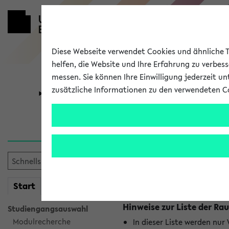
Diese Webseite verwendet Cookies und ähnliche Te
helfen, die Website und Ihre Erfahrung zu verbes
messen. Sie können Ihre Einwilligung jederzeit u
zusätzliche Informationen zu den verwendeten C
Universität
Forschung
Raumänderu
Es wurden keine Raumänder
mein
Start
eKVV
Hinweise zur Liste der 
Studiengangsauswahl
Modulrecherche
In dieser Liste werden nur