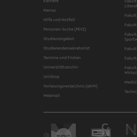
Karriere
Fakult
Litera
Mensa
Fakult
Hilfe und Notfall
Fakult
Personen-Suche (PEVZ)
Fakult
Studienangebot
Sportw
Studierendensekretariat
Fakult
Termine und Fristen
Fakult
Universitätsarchiv
Fakult
Wirtsc
UniShop
Medizi
Vorlesungsverzeichnis (eKVV)
Techni
Webmail