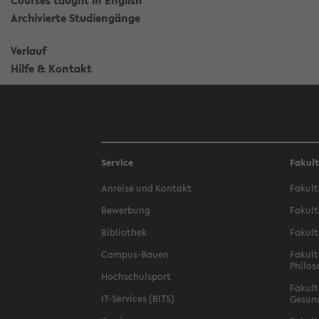
Courses taught in English
Archivierte Studiengänge
Verlauf
Hilfe & Kontakt
Service
Fakul
Anreise und Kontakt
Fakult
Bewerbung
Fakult
Bibliothek
Fakult
Campus-Bauen
Fakult
Philos
Hochschulsport
Fakult
IT-Services (BITS)
Gesun