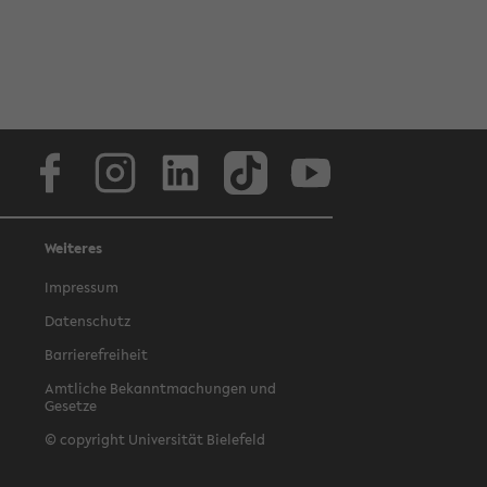
Facebook
Instagram
LinkedIn
TikTok
Youtube
Weiteres
Impressum
Datenschutz
Barrierefreiheit
Amtliche Bekanntmachungen und
Gesetze
© copyright Universität Bielefeld