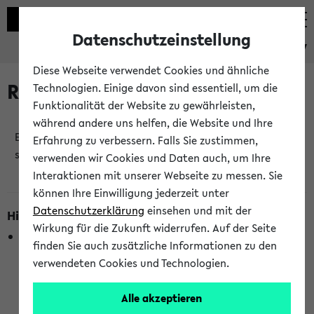
Datenschutzeinstellung
eKVV
Diese Webseite verwendet Cookies und ähnliche
Raumänderungen
Technologien. Einige davon sind essentiell, um die
Funktionalität der Website zu gewährleisten,
während andere uns helfen, die Website und Ihre
Es wurden keine Raumänderungen an jetzt
Erfahrung zu verbessern. Falls Sie zustimmen,
stattfindenden Veranstaltungen gefunden!
verwenden wir Cookies und Daten auch, um Ihre
Interaktionen mit unserer Webseite zu messen. Sie
können Ihre Einwilligung jederzeit unter
Datenschutzerklärung
einsehen und mit der
Hinweise zur Liste der Raumänderungen
Wirkung für die Zukunft widerrufen. Auf der Seite
In dieser Liste werden nur Veranstaltungstermine
finden Sie auch zusätzliche Informationen zu den
berücksichtigt, die gerade oder innerhalb der nächsten 2
verwendeten Cookies und Technologien.
Stunden stattfinden. Berücksichtigt werden nur Termine,
bei denen die Raumangaben im eKVV veröffentlicht
Alle akzeptieren
wurden. Die Anzeige ist semesterübergreifend und nicht