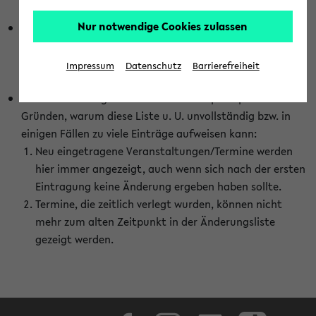
abhängig vom im eKVV gewählten Semester.
Nur notwendige Cookies zulassen
Die hier gezeigte Liste von Raumänderungen kann nur
vollständig sein, wenn den Fakultäten von den Lehrenden
die Änderungen zeitnah mitgeteilt und diese Änderungen
Impressum
Datenschutz
Barrierefreiheit
auch in das eKVV eingetragen werden.
Darüber hinaus gibt es eine Reihe von prinzipiellen
Gründen, warum diese Liste u. U. unvollständig bzw. in
einigen Fällen zu viele Einträge aufweisen kann:
Neu eingetragene Veranstaltungen/Termine werden
hier immer angezeigt, auch wenn sich nach der ersten
Eintragung keine Änderung ergeben haben sollte.
Termine, die zeitlich verlegt wurden, können nicht
mehr zum alten Zeitpunkt in der Änderungsliste
gezeigt werden.
Facebook
Instagram
LinkedIn
TikTok
Youtube