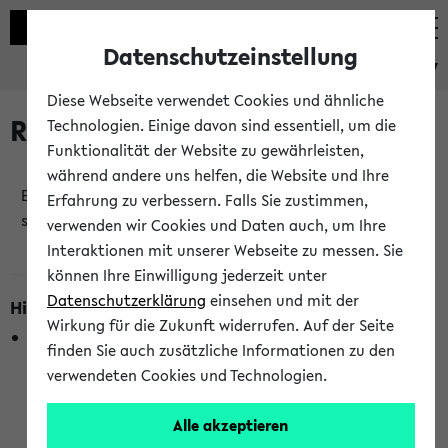
Datenschutzeinstellung
eKVV
Diese Webseite verwendet Cookies und ähnliche
Raumänderungen
Technologien. Einige davon sind essentiell, um die
Funktionalität der Website zu gewährleisten,
während andere uns helfen, die Website und Ihre
Es wurden keine Raumänderungen an jetzt
Erfahrung zu verbessern. Falls Sie zustimmen,
stattfindenden Veranstaltungen gefunden!
verwenden wir Cookies und Daten auch, um Ihre
Interaktionen mit unserer Webseite zu messen. Sie
können Ihre Einwilligung jederzeit unter
Datenschutzerklärung
einsehen und mit der
Hinweise zur Liste der Raumänderungen
Wirkung für die Zukunft widerrufen. Auf der Seite
In dieser Liste werden nur Veranstaltungstermine
finden Sie auch zusätzliche Informationen zu den
berücksichtigt, die gerade oder innerhalb der nächsten 2
verwendeten Cookies und Technologien.
Stunden stattfinden. Berücksichtigt werden nur Termine,
bei denen die Raumangaben im eKVV veröffentlicht
Alle akzeptieren
wurden. Die Anzeige ist semesterübergreifend und nicht