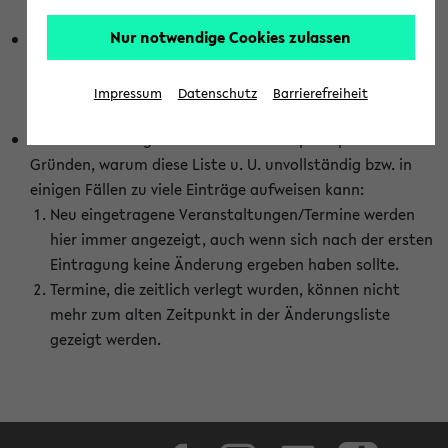
abhängig vom im eKVV gewählten Semester.
Nur notwendige Cookies zulassen
Die hier gezeigte Liste von Raumänderungen kann nur
vollständig sein, wenn den Fakultäten von den Lehrenden
die Änderungen zeitnah mitgeteilt und diese Änderungen
Impressum
Datenschutz
Barrierefreiheit
auch in das eKVV eingetragen werden.
Darüber hinaus gibt es eine Reihe von prinzipiellen
Gründen, warum diese Liste u. U. unvollständig bzw. in
einigen Fällen zu viele Einträge aufweisen kann:
Neu eingetragene Veranstaltungen/Termine werden
hier immer angezeigt, auch wenn sich nach der ersten
Eintragung keine Änderung ergeben haben sollte.
Termine, die zeitlich verlegt wurden, können nicht
mehr zum alten Zeitpunkt in der Änderungsliste
gezeigt werden.
Facebook
Instagram
LinkedIn
TikTok
Youtube