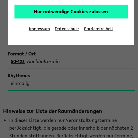
Schwab
Nur notwendige Cookies zulassen
Impressum
Datenschutz
Barrierefreiheit
Im Examen läuft es nicht. Wie mache ich es besser?
Ehemals Repetentenkurs Zivilrecht
S0-123
Nachholtermin
einmalig
Hinweise zur Liste der Raumänderungen
In dieser Liste werden nur Veranstaltungstermine
berücksichtigt, die gerade oder innerhalb der nächsten 2
Stunden stattfinden. Berücksichtigt werden nur Termine,