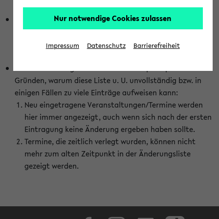
abhängig vom im eKVV gewählten Semester.
Nur notwendige Cookies zulassen
Die hier gezeigte Liste von Raumänderungen kann nur
vollständig sein, wenn den Fakultäten von den Lehrenden
die Änderungen zeitnah mitgeteilt und diese Änderungen
Impressum
Datenschutz
Barrierefreiheit
auch in das eKVV eingetragen werden.
Darüber hinaus gibt es eine Reihe von prinzipiellen
Gründen, warum diese Liste u. U. unvollständig bzw. in
einigen Fällen zu viele Einträge aufweisen kann:
Neu eingetragene Veranstaltungen/Termine werden
hier immer angezeigt, auch wenn sich nach der ersten
Eintragung keine Änderung ergeben haben sollte.
Termine, die zeitlich verlegt wurden, können nicht
mehr zum alten Zeitpunkt in der Änderungsliste
gezeigt werden.
Facebook
Instagram
LinkedIn
TikTok
Youtube