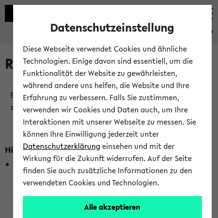
Datenschutzeinstellung
eKVV
Diese Webseite verwendet Cookies und ähnliche
Raumänderungen
Technologien. Einige davon sind essentiell, um die
Funktionalität der Website zu gewährleisten,
während andere uns helfen, die Website und Ihre
Es wurden keine Raumänderungen an jetzt
Erfahrung zu verbessern. Falls Sie zustimmen,
stattfindenden Veranstaltungen gefunden!
verwenden wir Cookies und Daten auch, um Ihre
Interaktionen mit unserer Webseite zu messen. Sie
können Ihre Einwilligung jederzeit unter
Datenschutzerklärung
einsehen und mit der
Hinweise zur Liste der Raumänderungen
Wirkung für die Zukunft widerrufen. Auf der Seite
In dieser Liste werden nur Veranstaltungstermine
finden Sie auch zusätzliche Informationen zu den
berücksichtigt, die gerade oder innerhalb der nächsten 2
verwendeten Cookies und Technologien.
Stunden stattfinden. Berücksichtigt werden nur Termine,
bei denen die Raumangaben im eKVV veröffentlicht
Alle akzeptieren
wurden. Die Anzeige ist semesterübergreifend und nicht