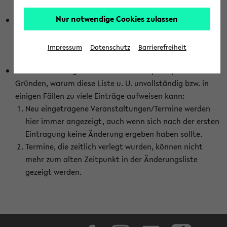
abhängig vom im eKVV gewählten Semester.
Nur notwendige Cookies zulassen
Die hier gezeigte Liste von Raumänderungen kann nur
vollständig sein, wenn den Fakultäten von den Lehrenden
die Änderungen zeitnah mitgeteilt und diese Änderungen
Impressum
Datenschutz
Barrierefreiheit
auch in das eKVV eingetragen werden.
Darüber hinaus gibt es eine Reihe von prinzipiellen
Gründen, warum diese Liste u. U. unvollständig bzw. in
einigen Fällen zu viele Einträge aufweisen kann:
Neu eingetragene Veranstaltungen/Termine werden
hier immer angezeigt, auch wenn sich nach der ersten
Eintragung keine Änderung ergeben haben sollte.
Termine, die zeitlich verlegt wurden, können nicht
mehr zum alten Zeitpunkt in der Änderungsliste
gezeigt werden.
Facebook
Instagram
LinkedIn
TikTok
Youtube