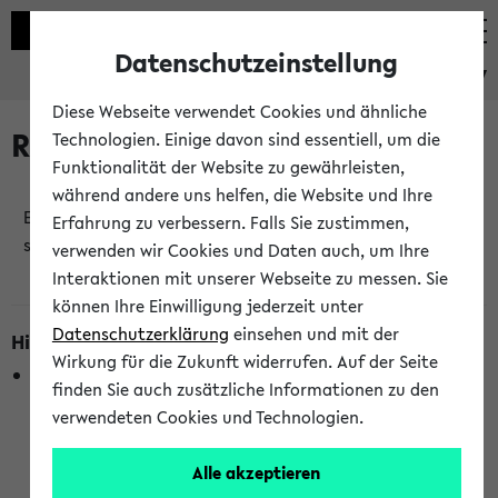
Datenschutzeinstellung
eKVV
Diese Webseite verwendet Cookies und ähnliche
Raumänderungen
Technologien. Einige davon sind essentiell, um die
Funktionalität der Website zu gewährleisten,
während andere uns helfen, die Website und Ihre
Es wurden keine Raumänderungen an jetzt
Erfahrung zu verbessern. Falls Sie zustimmen,
stattfindenden Veranstaltungen gefunden!
verwenden wir Cookies und Daten auch, um Ihre
Interaktionen mit unserer Webseite zu messen. Sie
können Ihre Einwilligung jederzeit unter
Datenschutzerklärung
einsehen und mit der
Hinweise zur Liste der Raumänderungen
Wirkung für die Zukunft widerrufen. Auf der Seite
In dieser Liste werden nur Veranstaltungstermine
finden Sie auch zusätzliche Informationen zu den
berücksichtigt, die gerade oder innerhalb der nächsten 2
verwendeten Cookies und Technologien.
Stunden stattfinden. Berücksichtigt werden nur Termine,
bei denen die Raumangaben im eKVV veröffentlicht
Alle akzeptieren
wurden. Die Anzeige ist semesterübergreifend und nicht