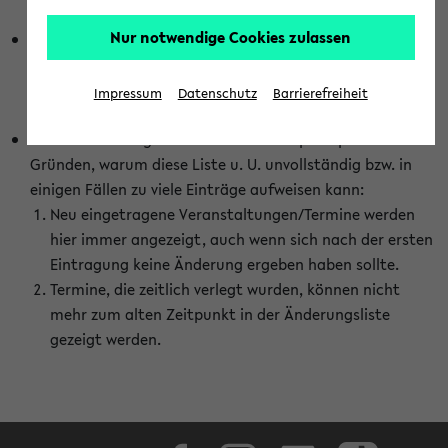
abhängig vom im eKVV gewählten Semester.
Nur notwendige Cookies zulassen
Die hier gezeigte Liste von Raumänderungen kann nur
vollständig sein, wenn den Fakultäten von den Lehrenden
die Änderungen zeitnah mitgeteilt und diese Änderungen
Impressum
Datenschutz
Barrierefreiheit
auch in das eKVV eingetragen werden.
Darüber hinaus gibt es eine Reihe von prinzipiellen
Gründen, warum diese Liste u. U. unvollständig bzw. in
einigen Fällen zu viele Einträge aufweisen kann:
Neu eingetragene Veranstaltungen/Termine werden
hier immer angezeigt, auch wenn sich nach der ersten
Eintragung keine Änderung ergeben haben sollte.
Termine, die zeitlich verlegt wurden, können nicht
mehr zum alten Zeitpunkt in der Änderungsliste
gezeigt werden.
Facebook
Instagram
LinkedIn
TikTok
Youtube