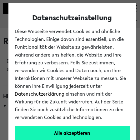
Datenschutzeinstellung
eKVV
Diese Webseite verwendet Cookies und ähnliche
Raumänderungen
Technologien. Einige davon sind essentiell, um die
Funktionalität der Website zu gewährleisten,
während andere uns helfen, die Website und Ihre
Es wurden keine Raumänderungen an jetzt
Erfahrung zu verbessern. Falls Sie zustimmen,
stattfindenden Veranstaltungen gefunden!
verwenden wir Cookies und Daten auch, um Ihre
Interaktionen mit unserer Webseite zu messen. Sie
können Ihre Einwilligung jederzeit unter
Datenschutzerklärung
einsehen und mit der
Hinweise zur Liste der Raumänderungen
Wirkung für die Zukunft widerrufen. Auf der Seite
In dieser Liste werden nur Veranstaltungstermine
finden Sie auch zusätzliche Informationen zu den
berücksichtigt, die gerade oder innerhalb der nächsten 2
verwendeten Cookies und Technologien.
Stunden stattfinden. Berücksichtigt werden nur Termine,
bei denen die Raumangaben im eKVV veröffentlicht
Alle akzeptieren
wurden. Die Anzeige ist semesterübergreifend und nicht