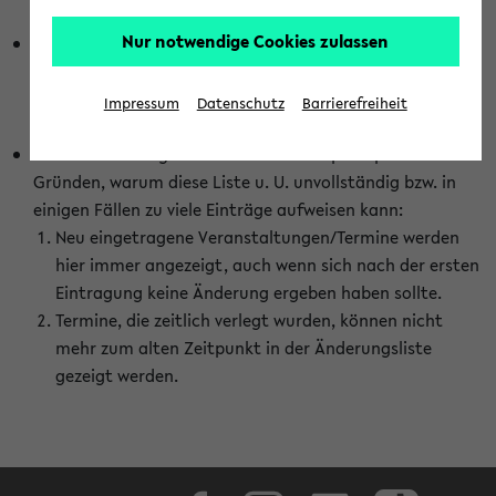
abhängig vom im eKVV gewählten Semester.
Nur notwendige Cookies zulassen
Die hier gezeigte Liste von Raumänderungen kann nur
vollständig sein, wenn den Fakultäten von den Lehrenden
die Änderungen zeitnah mitgeteilt und diese Änderungen
Impressum
Datenschutz
Barrierefreiheit
auch in das eKVV eingetragen werden.
Darüber hinaus gibt es eine Reihe von prinzipiellen
Gründen, warum diese Liste u. U. unvollständig bzw. in
einigen Fällen zu viele Einträge aufweisen kann:
Neu eingetragene Veranstaltungen/Termine werden
hier immer angezeigt, auch wenn sich nach der ersten
Eintragung keine Änderung ergeben haben sollte.
Termine, die zeitlich verlegt wurden, können nicht
mehr zum alten Zeitpunkt in der Änderungsliste
gezeigt werden.
Facebook
Instagram
LinkedIn
TikTok
Youtube