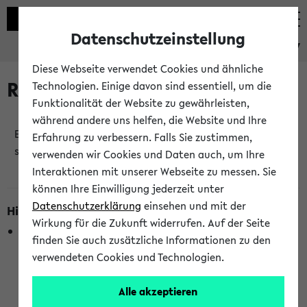
Datenschutzeinstellung
eKVV
Diese Webseite verwendet Cookies und ähnliche
Raumänderungen
Technologien. Einige davon sind essentiell, um die
Funktionalität der Website zu gewährleisten,
während andere uns helfen, die Website und Ihre
Es wurden keine Raumänderungen an jetzt
Erfahrung zu verbessern. Falls Sie zustimmen,
stattfindenden Veranstaltungen gefunden!
verwenden wir Cookies und Daten auch, um Ihre
Interaktionen mit unserer Webseite zu messen. Sie
können Ihre Einwilligung jederzeit unter
Datenschutzerklärung
einsehen und mit der
Hinweise zur Liste der Raumänderungen
Wirkung für die Zukunft widerrufen. Auf der Seite
In dieser Liste werden nur Veranstaltungstermine
finden Sie auch zusätzliche Informationen zu den
berücksichtigt, die gerade oder innerhalb der nächsten 2
verwendeten Cookies und Technologien.
Stunden stattfinden. Berücksichtigt werden nur Termine,
bei denen die Raumangaben im eKVV veröffentlicht
Alle akzeptieren
wurden. Die Anzeige ist semesterübergreifend und nicht