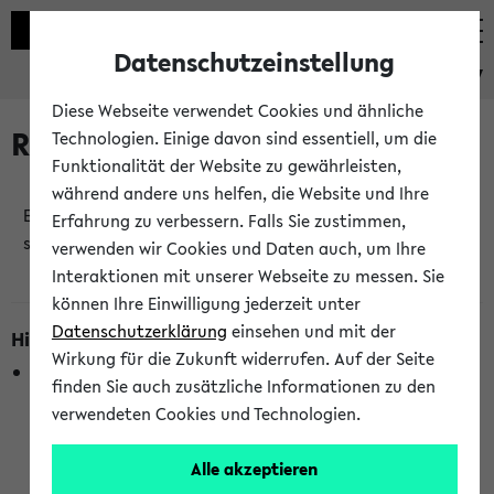
Datenschutzeinstellung
eKVV
Diese Webseite verwendet Cookies und ähnliche
Raumänderungen
Technologien. Einige davon sind essentiell, um die
Funktionalität der Website zu gewährleisten,
während andere uns helfen, die Website und Ihre
Es wurden keine Raumänderungen an jetzt
Erfahrung zu verbessern. Falls Sie zustimmen,
stattfindenden Veranstaltungen gefunden!
verwenden wir Cookies und Daten auch, um Ihre
Interaktionen mit unserer Webseite zu messen. Sie
können Ihre Einwilligung jederzeit unter
Datenschutzerklärung
einsehen und mit der
Hinweise zur Liste der Raumänderungen
Wirkung für die Zukunft widerrufen. Auf der Seite
In dieser Liste werden nur Veranstaltungstermine
finden Sie auch zusätzliche Informationen zu den
berücksichtigt, die gerade oder innerhalb der nächsten 2
verwendeten Cookies und Technologien.
Stunden stattfinden. Berücksichtigt werden nur Termine,
bei denen die Raumangaben im eKVV veröffentlicht
Alle akzeptieren
wurden. Die Anzeige ist semesterübergreifend und nicht