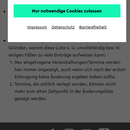
abhängig vom im eKVV gewählten Semester.
Nur notwendige Cookies zulassen
Die hier gezeigte Liste von Raumänderungen kann nur
vollständig sein, wenn den Fakultäten von den Lehrenden
die Änderungen zeitnah mitgeteilt und diese Änderungen
Impressum
Datenschutz
Barrierefreiheit
auch in das eKVV eingetragen werden.
Darüber hinaus gibt es eine Reihe von prinzipiellen
Gründen, warum diese Liste u. U. unvollständig bzw. in
einigen Fällen zu viele Einträge aufweisen kann:
Neu eingetragene Veranstaltungen/Termine werden
hier immer angezeigt, auch wenn sich nach der ersten
Eintragung keine Änderung ergeben haben sollte.
Termine, die zeitlich verlegt wurden, können nicht
mehr zum alten Zeitpunkt in der Änderungsliste
gezeigt werden.
Facebook
Instagram
LinkedIn
TikTok
Youtube