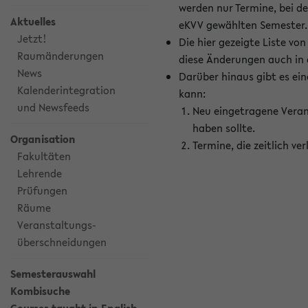
werden nur Termine, bei d
Aktuelles
eKVV gewählten Semester.
Jetzt!
Die hier gezeigte Liste v
Raumänderungen
diese Änderungen auch in
News
Darüber hinaus gibt es eine
Kalenderintegration
kann:
und Newsfeeds
Neu eingetragene Veran
haben sollte.
Organisation
Termine, die zeitlich v
Fakultäten
Lehrende
Prüfungen
Räume
Veranstaltungs-
überschneidungen
Semesterauswahl
Kombisuche