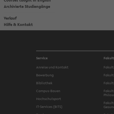
Courses taught in English
Archivierte Studiengänge
Verlauf
Hilfe & Kontakt
Service
Fakul
Anreise und Kontakt
Fakult
Bewerbung
Fakult
Bibliothek
Fakult
Campus-Bauen
Fakult
Philos
Hochschulsport
Fakult
IT-Services (BITS)
Gesun