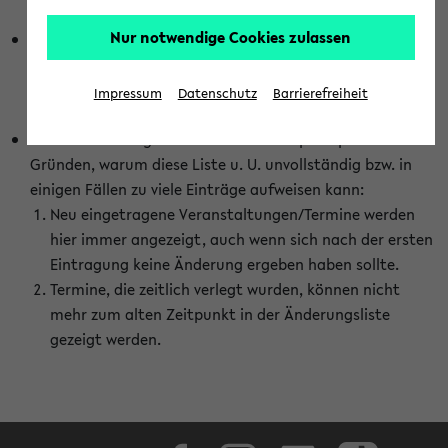
abhängig vom im eKVV gewählten Semester.
Nur notwendige Cookies zulassen
Die hier gezeigte Liste von Raumänderungen kann nur
vollständig sein, wenn den Fakultäten von den Lehrenden
die Änderungen zeitnah mitgeteilt und diese Änderungen
Impressum
Datenschutz
Barrierefreiheit
auch in das eKVV eingetragen werden.
Darüber hinaus gibt es eine Reihe von prinzipiellen
Gründen, warum diese Liste u. U. unvollständig bzw. in
einigen Fällen zu viele Einträge aufweisen kann:
Neu eingetragene Veranstaltungen/Termine werden
hier immer angezeigt, auch wenn sich nach der ersten
Eintragung keine Änderung ergeben haben sollte.
Termine, die zeitlich verlegt wurden, können nicht
mehr zum alten Zeitpunkt in der Änderungsliste
gezeigt werden.
Facebook
Instagram
LinkedIn
TikTok
Youtube