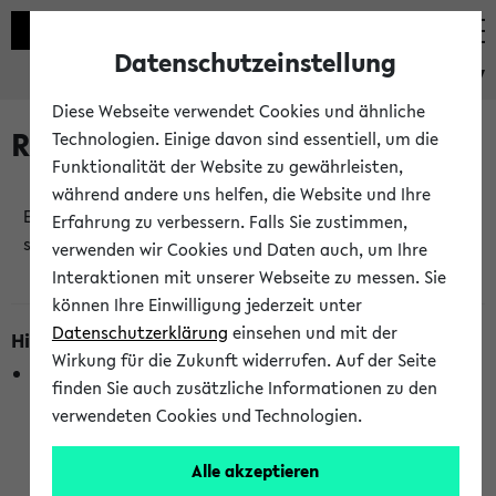
Datenschutzeinstellung
eKVV
Diese Webseite verwendet Cookies und ähnliche
Raumänderungen
Technologien. Einige davon sind essentiell, um die
Funktionalität der Website zu gewährleisten,
während andere uns helfen, die Website und Ihre
Es wurden keine Raumänderungen an jetzt
Erfahrung zu verbessern. Falls Sie zustimmen,
stattfindenden Veranstaltungen gefunden!
verwenden wir Cookies und Daten auch, um Ihre
Interaktionen mit unserer Webseite zu messen. Sie
können Ihre Einwilligung jederzeit unter
Datenschutzerklärung
einsehen und mit der
Hinweise zur Liste der Raumänderungen
Wirkung für die Zukunft widerrufen. Auf der Seite
In dieser Liste werden nur Veranstaltungstermine
finden Sie auch zusätzliche Informationen zu den
berücksichtigt, die gerade oder innerhalb der nächsten 2
verwendeten Cookies und Technologien.
Stunden stattfinden. Berücksichtigt werden nur Termine,
bei denen die Raumangaben im eKVV veröffentlicht
Alle akzeptieren
wurden. Die Anzeige ist semesterübergreifend und nicht