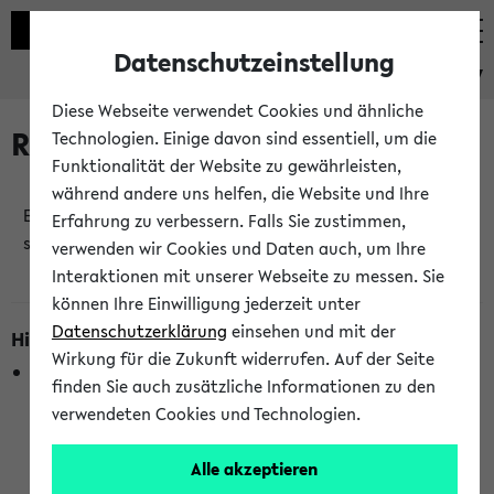
Datenschutzeinstellung
eKVV
Diese Webseite verwendet Cookies und ähnliche
Raumänderungen
Technologien. Einige davon sind essentiell, um die
Funktionalität der Website zu gewährleisten,
während andere uns helfen, die Website und Ihre
Es wurden keine Raumänderungen an jetzt
Erfahrung zu verbessern. Falls Sie zustimmen,
stattfindenden Veranstaltungen gefunden!
verwenden wir Cookies und Daten auch, um Ihre
Interaktionen mit unserer Webseite zu messen. Sie
können Ihre Einwilligung jederzeit unter
Datenschutzerklärung
einsehen und mit der
Hinweise zur Liste der Raumänderungen
Wirkung für die Zukunft widerrufen. Auf der Seite
In dieser Liste werden nur Veranstaltungstermine
finden Sie auch zusätzliche Informationen zu den
berücksichtigt, die gerade oder innerhalb der nächsten 2
verwendeten Cookies und Technologien.
Stunden stattfinden. Berücksichtigt werden nur Termine,
bei denen die Raumangaben im eKVV veröffentlicht
Alle akzeptieren
wurden. Die Anzeige ist semesterübergreifend und nicht