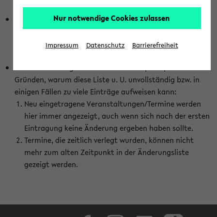
abhängig vom im eKVV gewählten Semester.
Nur notwendige Cookies zulassen
Die hier gezeigte Liste von Raumänderungen kann nur
vollständig sein, wenn den Fakultäten von den Lehrenden
die Änderungen zeitnah mitgeteilt und diese Änderungen
Impressum
Datenschutz
Barrierefreiheit
auch in das eKVV eingetragen werden.
Darüber hinaus gibt es eine Reihe von prinzipiellen
Gründen, warum diese Liste u. U. unvollständig bzw. in
einigen Fällen zu viele Einträge aufweisen kann:
Neu eingetragene Veranstaltungen/Termine werden
hier immer angezeigt, auch wenn sich nach der ersten
Eintragung keine Änderung ergeben haben sollte.
Termine, die zeitlich verlegt wurden, können nicht
mehr zum alten Zeitpunkt in der Änderungsliste
gezeigt werden.
Facebook
Instagram
LinkedIn
TikTok
Youtube