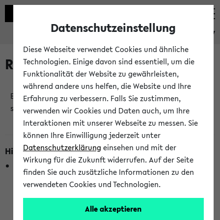
Datenschutzeinstellung
eKVV
Diese Webseite verwendet Cookies und ähnliche
Raumänderungen
Technologien. Einige davon sind essentiell, um die
Funktionalität der Website zu gewährleisten,
während andere uns helfen, die Website und Ihre
Es wurden keine Raumänderungen an jetzt
Erfahrung zu verbessern. Falls Sie zustimmen,
stattfindenden Veranstaltungen gefunden!
verwenden wir Cookies und Daten auch, um Ihre
Interaktionen mit unserer Webseite zu messen. Sie
können Ihre Einwilligung jederzeit unter
Datenschutzerklärung
einsehen und mit der
Hinweise zur Liste der Raumänderungen
Wirkung für die Zukunft widerrufen. Auf der Seite
In dieser Liste werden nur Veranstaltungstermine
finden Sie auch zusätzliche Informationen zu den
berücksichtigt, die gerade oder innerhalb der nächsten 2
verwendeten Cookies und Technologien.
Stunden stattfinden. Berücksichtigt werden nur Termine,
bei denen die Raumangaben im eKVV veröffentlicht
Alle akzeptieren
wurden. Die Anzeige ist semesterübergreifend und nicht