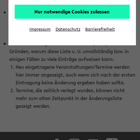
abhängig vom im eKVV gewählten Semester.
Nur notwendige Cookies zulassen
Die hier gezeigte Liste von Raumänderungen kann nur
vollständig sein, wenn den Fakultäten von den Lehrenden
die Änderungen zeitnah mitgeteilt und diese Änderungen
Impressum
Datenschutz
Barrierefreiheit
auch in das eKVV eingetragen werden.
Darüber hinaus gibt es eine Reihe von prinzipiellen
Gründen, warum diese Liste u. U. unvollständig bzw. in
einigen Fällen zu viele Einträge aufweisen kann:
Neu eingetragene Veranstaltungen/Termine werden
hier immer angezeigt, auch wenn sich nach der ersten
Eintragung keine Änderung ergeben haben sollte.
Termine, die zeitlich verlegt wurden, können nicht
mehr zum alten Zeitpunkt in der Änderungsliste
gezeigt werden.
Facebook
Instagram
LinkedIn
TikTok
Youtube