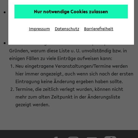
abhängig vom im eKVV gewählten Semester.
Nur notwendige Cookies zulassen
Die hier gezeigte Liste von Raumänderungen kann nur
vollständig sein, wenn den Fakultäten von den Lehrenden
die Änderungen zeitnah mitgeteilt und diese Änderungen
Impressum
Datenschutz
Barrierefreiheit
auch in das eKVV eingetragen werden.
Darüber hinaus gibt es eine Reihe von prinzipiellen
Gründen, warum diese Liste u. U. unvollständig bzw. in
einigen Fällen zu viele Einträge aufweisen kann:
Neu eingetragene Veranstaltungen/Termine werden
hier immer angezeigt, auch wenn sich nach der ersten
Eintragung keine Änderung ergeben haben sollte.
Termine, die zeitlich verlegt wurden, können nicht
mehr zum alten Zeitpunkt in der Änderungsliste
gezeigt werden.
Facebook
Instagram
LinkedIn
TikTok
Youtube