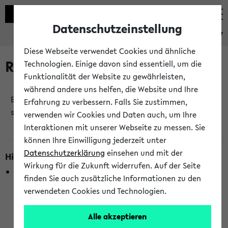
Datenschutzeinstellung
eKVV
Diese Webseite verwendet Cookies und ähnliche
Raumänderungen
Technologien. Einige davon sind essentiell, um die
Funktionalität der Website zu gewährleisten,
während andere uns helfen, die Website und Ihre
Es wurden keine Raumänderungen an jetzt
Erfahrung zu verbessern. Falls Sie zustimmen,
stattfindenden Veranstaltungen gefunden!
verwenden wir Cookies und Daten auch, um Ihre
Interaktionen mit unserer Webseite zu messen. Sie
können Ihre Einwilligung jederzeit unter
Datenschutzerklärung
einsehen und mit der
Hinweise zur Liste der Raumänderungen
Wirkung für die Zukunft widerrufen. Auf der Seite
In dieser Liste werden nur Veranstaltungstermine
finden Sie auch zusätzliche Informationen zu den
berücksichtigt, die gerade oder innerhalb der nächsten 2
verwendeten Cookies und Technologien.
Stunden stattfinden. Berücksichtigt werden nur Termine,
bei denen die Raumangaben im eKVV veröffentlicht
Alle akzeptieren
wurden. Die Anzeige ist semesterübergreifend und nicht