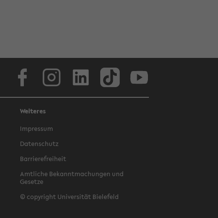
Facebook
Instagram
LinkedIn
TikTok
Youtube
Weiteres
Impressum
Datenschutz
Barrierefreiheit
Amtliche Bekanntmachungen und
Gesetze
© copyright Universität Bielefeld