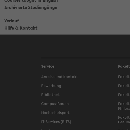
Courses taught in English
Archivierte Studiengänge
Verlauf
Hilfe & Kontakt
Service
Fakul
Anreise und Kontakt
Fakult
Bewerbung
Fakult
Bibliothek
Fakult
Campus-Bauen
Fakult
Philos
Hochschulsport
Fakult
IT-Services (BITS)
Gesun