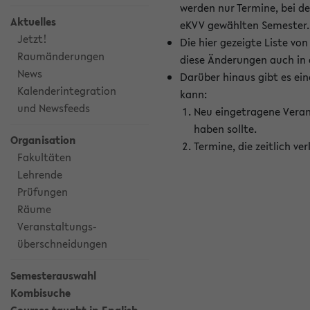
werden nur Termine, bei d
Aktuelles
eKVV gewählten Semester.
Jetzt!
Die hier gezeigte Liste v
Raumänderungen
diese Änderungen auch in
News
Darüber hinaus gibt es eine
Kalenderintegration
kann:
und Newsfeeds
Neu eingetragene Veran
haben sollte.
Organisation
Termine, die zeitlich v
Fakultäten
Lehrende
Prüfungen
Räume
Veranstaltungs-
überschneidungen
Semesterauswahl
Kombisuche