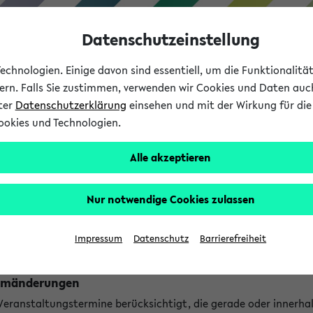
Datenschutzeinstellung
chnologien. Einige davon sind essentiell, um die Funktionalit
sern. Falls Sie zustimmen, verwenden wir Cookies und Daten auc
nter
Datenschutzerklärung
einsehen und mit der Wirkung für die 
ookies und Technologien.
Studium
Lehre
International
Alle akzeptieren
ngen
Nur notwendige Cookies zulassen
ungen an jetzt stattfindenden Veranstaltungen gefunden!
Impressum
Datenschutz
Barrierefreiheit
Raumänderungen
 Veranstaltungstermine berücksichtigt, die gerade oder innerha