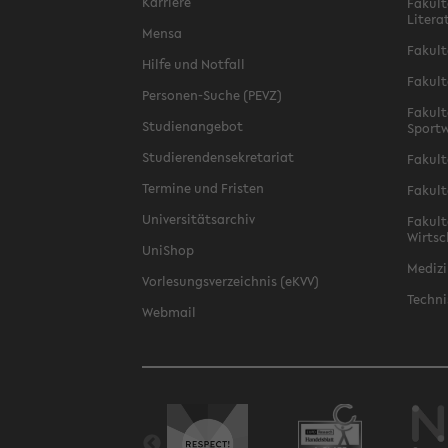
Karriere
Fakult
Litera
Mensa
Fakult
Hilfe und Notfall
Fakult
Personen-Suche (PEVZ)
Fakult
Studienangebot
Sportw
Studierendensekretariat
Fakult
Termine und Fristen
Fakult
Universitätsarchiv
Fakult
Wirtsc
UniShop
Medizi
Vorlesungsverzeichnis (eKVV)
Techni
Webmail