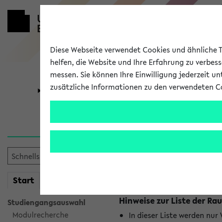
Diese Webseite verwendet Cookies und ähnliche Te
helfen, die Website und Ihre Erfahrung zu verbes
messen. Sie können Ihre Einwilligung jederzeit u
zusätzliche Informationen zu den verwendeten C
Universität
Forschung
Raumänderu
Es wurden keine Raumänder
mein
Start
eKVV
Hinweise zur Liste der 
Studiengangsauswahl
Modulrecherche
In dieser Liste werden nur