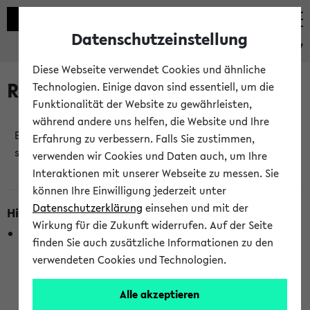
Datenschutzeinstellung
eKVV
Diese Webseite verwendet Cookies und ähnliche
Raumänderungen
Technologien. Einige davon sind essentiell, um die
Funktionalität der Website zu gewährleisten,
während andere uns helfen, die Website und Ihre
Es wurden keine Raumänderungen an jetzt
Erfahrung zu verbessern. Falls Sie zustimmen,
stattfindenden Veranstaltungen gefunden!
verwenden wir Cookies und Daten auch, um Ihre
Interaktionen mit unserer Webseite zu messen. Sie
können Ihre Einwilligung jederzeit unter
Datenschutzerklärung
einsehen und mit der
Hinweise zur Liste der Raumänderungen
Wirkung für die Zukunft widerrufen. Auf der Seite
In dieser Liste werden nur Veranstaltungstermine
finden Sie auch zusätzliche Informationen zu den
berücksichtigt, die gerade oder innerhalb der nächsten 2
verwendeten Cookies und Technologien.
Stunden stattfinden. Berücksichtigt werden nur Termine,
bei denen die Raumangaben im eKVV veröffentlicht
Alle akzeptieren
wurden. Die Anzeige ist semesterübergreifend und nicht