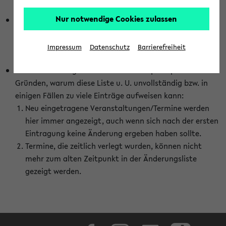
abhängig vom im eKVV gewählten Semester.
Nur notwendige Cookies zulassen
Die hier gezeigte Liste von Raumänderungen kann nur
vollständig sein, wenn den Fakultäten von den Lehrenden
die Änderungen zeitnah mitgeteilt und diese Änderungen
Impressum
Datenschutz
Barrierefreiheit
auch in das eKVV eingetragen werden.
Darüber hinaus gibt es eine Reihe von prinzipiellen
Gründen, warum diese Liste u. U. unvollständig bzw. in
einigen Fällen zu viele Einträge aufweisen kann:
Neu eingetragene Veranstaltungen/Termine werden
hier immer angezeigt, auch wenn sich nach der ersten
Eintragung keine Änderung ergeben haben sollte.
Termine, die zeitlich verlegt wurden, können nicht
mehr zum alten Zeitpunkt in der Änderungsliste
gezeigt werden.
Facebook
Instagram
LinkedIn
TikTok
Youtube