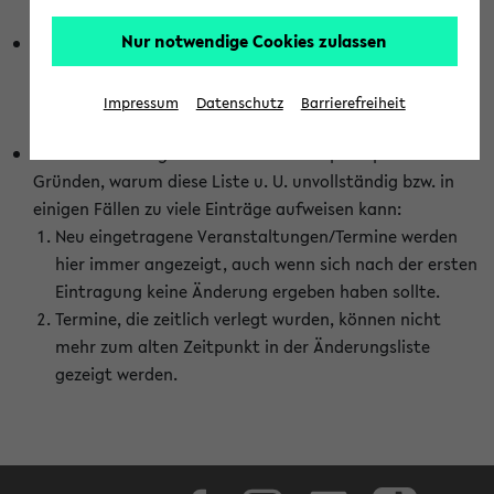
abhängig vom im eKVV gewählten Semester.
Nur notwendige Cookies zulassen
Die hier gezeigte Liste von Raumänderungen kann nur
vollständig sein, wenn den Fakultäten von den Lehrenden
die Änderungen zeitnah mitgeteilt und diese Änderungen
Impressum
Datenschutz
Barrierefreiheit
auch in das eKVV eingetragen werden.
Darüber hinaus gibt es eine Reihe von prinzipiellen
Gründen, warum diese Liste u. U. unvollständig bzw. in
einigen Fällen zu viele Einträge aufweisen kann:
Neu eingetragene Veranstaltungen/Termine werden
hier immer angezeigt, auch wenn sich nach der ersten
Eintragung keine Änderung ergeben haben sollte.
Termine, die zeitlich verlegt wurden, können nicht
mehr zum alten Zeitpunkt in der Änderungsliste
gezeigt werden.
Facebook
Instagram
LinkedIn
TikTok
Youtube