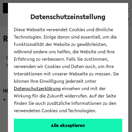
Datenschutzeinstellung
eKVV
Diese Webseite verwendet Cookies und ähnliche
Raumänderungen
Technologien. Einige davon sind essentiell, um die
Funktionalität der Website zu gewährleisten,
während andere uns helfen, die Website und Ihre
Es wurden keine Raumänderungen an jetzt
Erfahrung zu verbessern. Falls Sie zustimmen,
stattfindenden Veranstaltungen gefunden!
verwenden wir Cookies und Daten auch, um Ihre
Interaktionen mit unserer Webseite zu messen. Sie
können Ihre Einwilligung jederzeit unter
Datenschutzerklärung
einsehen und mit der
Hinweise zur Liste der Raumänderungen
Wirkung für die Zukunft widerrufen. Auf der Seite
In dieser Liste werden nur Veranstaltungstermine
finden Sie auch zusätzliche Informationen zu den
berücksichtigt, die gerade oder innerhalb der nächsten 2
verwendeten Cookies und Technologien.
Stunden stattfinden. Berücksichtigt werden nur Termine,
bei denen die Raumangaben im eKVV veröffentlicht
Alle akzeptieren
wurden. Die Anzeige ist semesterübergreifend und nicht