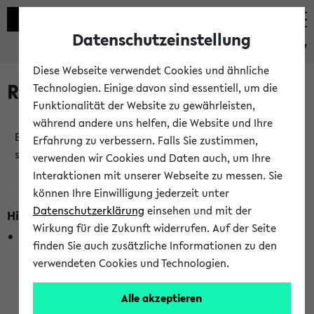
Datenschutzeinstellung
eKVV
Diese Webseite verwendet Cookies und ähnliche
Raumänderungen
Technologien. Einige davon sind essentiell, um die
Funktionalität der Website zu gewährleisten,
während andere uns helfen, die Website und Ihre
Es wurden keine Raumänderungen an jetzt
Erfahrung zu verbessern. Falls Sie zustimmen,
stattfindenden Veranstaltungen gefunden!
verwenden wir Cookies und Daten auch, um Ihre
Interaktionen mit unserer Webseite zu messen. Sie
können Ihre Einwilligung jederzeit unter
Datenschutzerklärung
einsehen und mit der
Hinweise zur Liste der Raumänderungen
Wirkung für die Zukunft widerrufen. Auf der Seite
In dieser Liste werden nur Veranstaltungstermine
finden Sie auch zusätzliche Informationen zu den
berücksichtigt, die gerade oder innerhalb der nächsten 2
verwendeten Cookies und Technologien.
Stunden stattfinden. Berücksichtigt werden nur Termine,
bei denen die Raumangaben im eKVV veröffentlicht
Alle akzeptieren
wurden. Die Anzeige ist semesterübergreifend und nicht