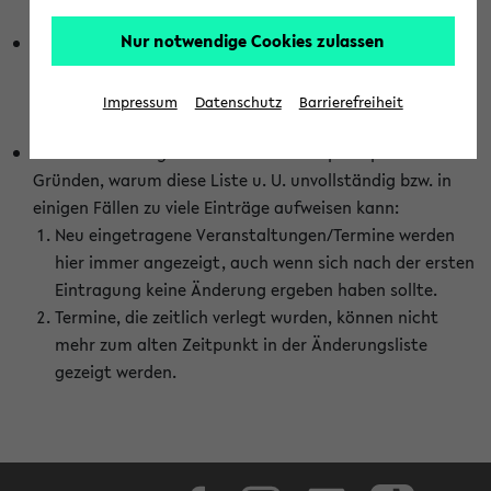
abhängig vom im eKVV gewählten Semester.
Nur notwendige Cookies zulassen
Die hier gezeigte Liste von Raumänderungen kann nur
vollständig sein, wenn den Fakultäten von den Lehrenden
die Änderungen zeitnah mitgeteilt und diese Änderungen
Impressum
Datenschutz
Barrierefreiheit
auch in das eKVV eingetragen werden.
Darüber hinaus gibt es eine Reihe von prinzipiellen
Gründen, warum diese Liste u. U. unvollständig bzw. in
einigen Fällen zu viele Einträge aufweisen kann:
Neu eingetragene Veranstaltungen/Termine werden
hier immer angezeigt, auch wenn sich nach der ersten
Eintragung keine Änderung ergeben haben sollte.
Termine, die zeitlich verlegt wurden, können nicht
mehr zum alten Zeitpunkt in der Änderungsliste
gezeigt werden.
Facebook
Instagram
LinkedIn
TikTok
Youtube