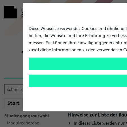
Diese Webseite verwendet Cookies und ähnliche Te
helfen, die Website und Ihre Erfahrung zu verbes
messen. Sie können Ihre Einwilligung jederzeit u
zusätzliche Informationen zu den verwendeten C
Universität
Forschung
Raumänderu
Es wurden keine Raumänder
mein
Start
eKVV
Hinweise zur Liste der 
Studiengangsauswahl
Modulrecherche
In dieser Liste werden nur