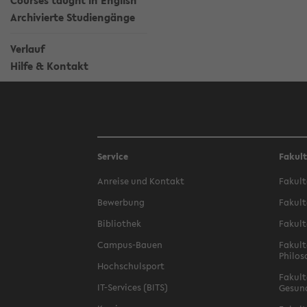
Courses taught in English
Archivierte Studiengänge
Verlauf
Hilfe & Kontakt
Service
Fakul
Anreise und Kontakt
Fakult
Bewerbung
Fakult
Bibliothek
Fakult
Campus-Bauen
Fakult
Philos
Hochschulsport
Fakult
IT-Services (BITS)
Gesun