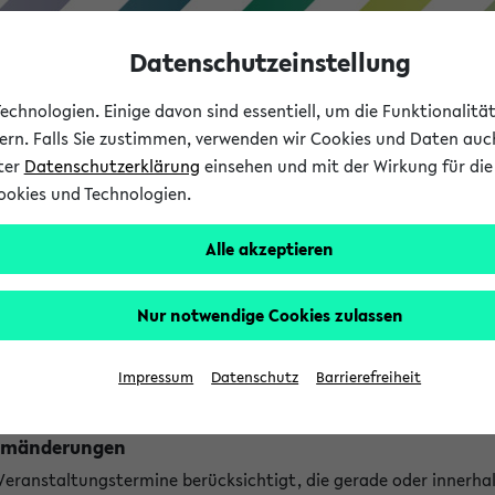
Datenschutzeinstellung
chnologien. Einige davon sind essentiell, um die Funktionalit
sern. Falls Sie zustimmen, verwenden wir Cookies und Daten auc
nter
Datenschutzerklärung
einsehen und mit der Wirkung für die 
ookies und Technologien.
Studium
Lehre
International
Alle akzeptieren
ngen
Nur notwendige Cookies zulassen
ungen an jetzt stattfindenden Veranstaltungen gefunden!
Impressum
Datenschutz
Barrierefreiheit
Raumänderungen
 Veranstaltungstermine berücksichtigt, die gerade oder innerha