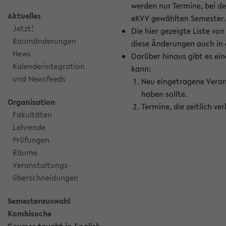
werden nur Termine, bei d
Aktuelles
eKVV gewählten Semester.
Jetzt!
Die hier gezeigte Liste v
Raumänderungen
diese Änderungen auch in
News
Darüber hinaus gibt es eine
Kalenderintegration
kann:
und Newsfeeds
Neu eingetragene Veran
haben sollte.
Organisation
Termine, die zeitlich v
Fakultäten
Lehrende
Prüfungen
Räume
Veranstaltungs-
überschneidungen
Semesterauswahl
Kombisuche