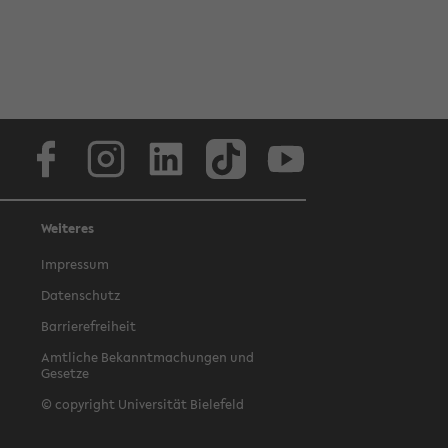
Facebook
Instagram
LinkedIn
TikTok
Youtube
Weiteres
Impressum
Datenschutz
Barrierefreiheit
Amtliche Bekanntmachungen und
Gesetze
© copyright Universität Bielefeld