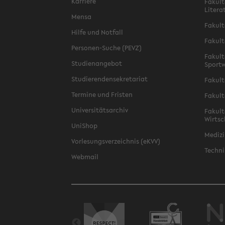
Karriere
Fakult
Litera
Mensa
Fakult
Hilfe und Notfall
Fakult
Personen-Suche (PEVZ)
Fakult
Studienangebot
Sportw
Studierendensekretariat
Fakult
Termine und Fristen
Fakult
Universitätsarchiv
Fakult
Wirtsc
UniShop
Medizi
Vorlesungsverzeichnis (eKVV)
Techni
Webmail