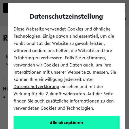
Datenschutzeinstellung
eKVV
Diese Webseite verwendet Cookies und ähnliche
Raumänderungen
Technologien. Einige davon sind essentiell, um die
Funktionalität der Website zu gewährleisten,
während andere uns helfen, die Website und Ihre
Es wurden keine Raumänderungen an jetzt
Erfahrung zu verbessern. Falls Sie zustimmen,
stattfindenden Veranstaltungen gefunden!
verwenden wir Cookies und Daten auch, um Ihre
Interaktionen mit unserer Webseite zu messen. Sie
können Ihre Einwilligung jederzeit unter
Datenschutzerklärung
einsehen und mit der
Hinweise zur Liste der Raumänderungen
Wirkung für die Zukunft widerrufen. Auf der Seite
In dieser Liste werden nur Veranstaltungstermine
finden Sie auch zusätzliche Informationen zu den
berücksichtigt, die gerade oder innerhalb der nächsten 2
verwendeten Cookies und Technologien.
Stunden stattfinden. Berücksichtigt werden nur Termine,
bei denen die Raumangaben im eKVV veröffentlicht
Alle akzeptieren
wurden. Die Anzeige ist semesterübergreifend und nicht