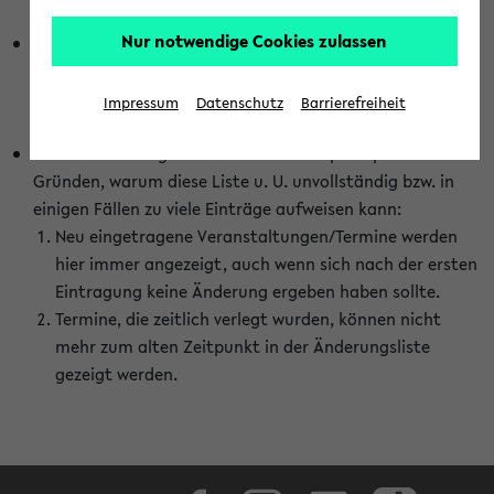
abhängig vom im eKVV gewählten Semester.
Nur notwendige Cookies zulassen
Die hier gezeigte Liste von Raumänderungen kann nur
vollständig sein, wenn den Fakultäten von den Lehrenden
die Änderungen zeitnah mitgeteilt und diese Änderungen
Impressum
Datenschutz
Barrierefreiheit
auch in das eKVV eingetragen werden.
Darüber hinaus gibt es eine Reihe von prinzipiellen
Gründen, warum diese Liste u. U. unvollständig bzw. in
einigen Fällen zu viele Einträge aufweisen kann:
Neu eingetragene Veranstaltungen/Termine werden
hier immer angezeigt, auch wenn sich nach der ersten
Eintragung keine Änderung ergeben haben sollte.
Termine, die zeitlich verlegt wurden, können nicht
mehr zum alten Zeitpunkt in der Änderungsliste
gezeigt werden.
Facebook
Instagram
LinkedIn
TikTok
Youtube