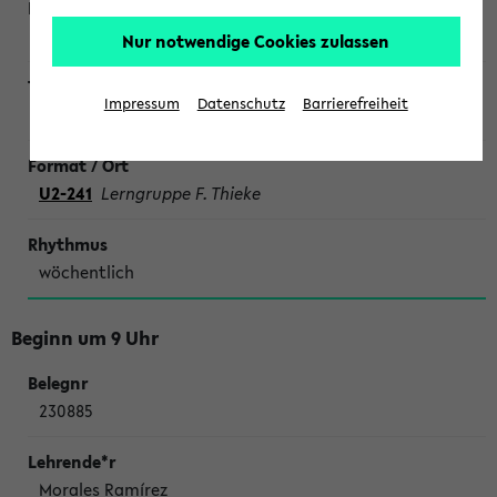
Nur notwendige Cookies zulassen
Impressum
Datenschutz
Barrierefreiheit
SONDERTERMINE CHEMIE
U2-241
Lerngruppe F. Thieke
wöchentlich
Beginn um 9 Uhr
230885
Morales Ramírez