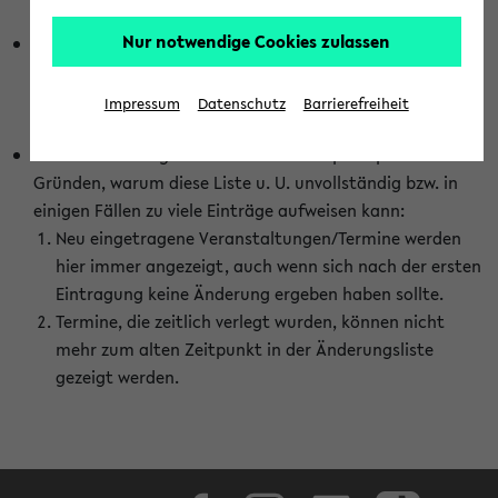
abhängig vom im eKVV gewählten Semester.
Nur notwendige Cookies zulassen
Die hier gezeigte Liste von Raumänderungen kann nur
vollständig sein, wenn den Fakultäten von den Lehrenden
die Änderungen zeitnah mitgeteilt und diese Änderungen
Impressum
Datenschutz
Barrierefreiheit
auch in das eKVV eingetragen werden.
Darüber hinaus gibt es eine Reihe von prinzipiellen
Gründen, warum diese Liste u. U. unvollständig bzw. in
einigen Fällen zu viele Einträge aufweisen kann:
Neu eingetragene Veranstaltungen/Termine werden
hier immer angezeigt, auch wenn sich nach der ersten
Eintragung keine Änderung ergeben haben sollte.
Termine, die zeitlich verlegt wurden, können nicht
mehr zum alten Zeitpunkt in der Änderungsliste
gezeigt werden.
Facebook
Instagram
LinkedIn
TikTok
Youtube