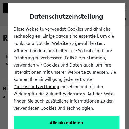
Datenschutzeinstellung
eKVV
Diese Webseite verwendet Cookies und ähnliche
Raumänderungen
Technologien. Einige davon sind essentiell, um die
Funktionalität der Website zu gewährleisten,
während andere uns helfen, die Website und Ihre
Es wurden keine Raumänderungen an jetzt
Erfahrung zu verbessern. Falls Sie zustimmen,
stattfindenden Veranstaltungen gefunden!
verwenden wir Cookies und Daten auch, um Ihre
Interaktionen mit unserer Webseite zu messen. Sie
können Ihre Einwilligung jederzeit unter
Datenschutzerklärung
einsehen und mit der
Hinweise zur Liste der Raumänderungen
Wirkung für die Zukunft widerrufen. Auf der Seite
In dieser Liste werden nur Veranstaltungstermine
finden Sie auch zusätzliche Informationen zu den
berücksichtigt, die gerade oder innerhalb der nächsten 2
verwendeten Cookies und Technologien.
Stunden stattfinden. Berücksichtigt werden nur Termine,
bei denen die Raumangaben im eKVV veröffentlicht
Alle akzeptieren
wurden. Die Anzeige ist semesterübergreifend und nicht