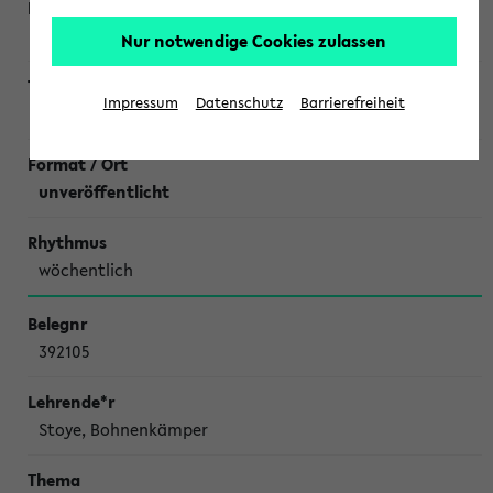
Bux,
Tutorin: Celina Famulla
Nur notwendige Cookies zulassen
Impressum
Datenschutz
Barrierefreiheit
Übungen zu Elementare Geometrie Di10
unveröffentlicht
wöchentlich
392105
Stoye, Bohnenkämper