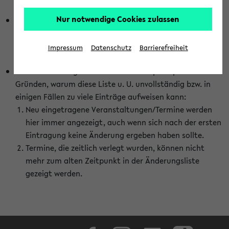
abhängig vom im eKVV gewählten Semester.
Nur notwendige Cookies zulassen
Die hier gezeigte Liste von Raumänderungen kann nur
vollständig sein, wenn den Fakultäten von den Lehrenden
die Änderungen zeitnah mitgeteilt und diese Änderungen
Impressum
Datenschutz
Barrierefreiheit
auch in das eKVV eingetragen werden.
Darüber hinaus gibt es eine Reihe von prinzipiellen
Gründen, warum diese Liste u. U. unvollständig bzw. in
einigen Fällen zu viele Einträge aufweisen kann:
Neu eingetragene Veranstaltungen/Termine werden
hier immer angezeigt, auch wenn sich nach der ersten
Eintragung keine Änderung ergeben haben sollte.
Termine, die zeitlich verlegt wurden, können nicht
mehr zum alten Zeitpunkt in der Änderungsliste
gezeigt werden.
Facebook
Instagram
LinkedIn
TikTok
Youtube