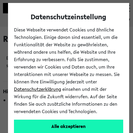
Datenschutzeinstellung
eKVV
Diese Webseite verwendet Cookies und ähnliche
Raumänderungen
Technologien. Einige davon sind essentiell, um die
Funktionalität der Website zu gewährleisten,
während andere uns helfen, die Website und Ihre
Es wurden keine Raumänderungen an jetzt
Erfahrung zu verbessern. Falls Sie zustimmen,
stattfindenden Veranstaltungen gefunden!
verwenden wir Cookies und Daten auch, um Ihre
Interaktionen mit unserer Webseite zu messen. Sie
können Ihre Einwilligung jederzeit unter
Datenschutzerklärung
einsehen und mit der
Hinweise zur Liste der Raumänderungen
Wirkung für die Zukunft widerrufen. Auf der Seite
In dieser Liste werden nur Veranstaltungstermine
finden Sie auch zusätzliche Informationen zu den
berücksichtigt, die gerade oder innerhalb der nächsten 2
verwendeten Cookies und Technologien.
Stunden stattfinden. Berücksichtigt werden nur Termine,
bei denen die Raumangaben im eKVV veröffentlicht
Alle akzeptieren
wurden. Die Anzeige ist semesterübergreifend und nicht