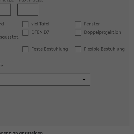
rd
viel Tafel
Fenster
DTEN D7
Doppelprojektion
sausstat
Feste Bestuhlung
Flexible Bestuhlung
fe
ndenplan anzuzeigen.