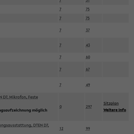
7
51
7
75
7
75
7
37
7
43
7
60
7
67
7
49
 D7, Mikrofon, Feste
Sitzplan
0
297
Weitere Info
ngsaufzeichnung möglich
esungsausstattung, DTEN D7,
12
99