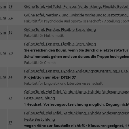
aum
39
Grüne Tafel, viel Tafel, Fenster, Verdunklung, Flexible Bestu
Grüne Tafel, Verdunklung, Hybride Vorlesungsausstattung, 
aum
24
Fakultät für Psychologie und Sportwissenschaft / Abteilung Spo
Grüne Tafel, Fenster, Flexible Bestuhlung
aum
18
Fakultät für Mathematik
Grüne Tafel, Fenster, Flexible Bestuhlung
Sie erreichen den Raum, wenn Sie durch die letzte rote Tür
aum
20
Schwimmbads gehen und von da aus die Treppe hoch gehe
Fakultät für Chemie
Grüne Tafel, Fenster, Hybride Vorlesungsausstattung, DTEN 
aum
14
Projektion nur über DTEN D7
Fakultät für Linguistik und Literaturwissenschaft
Grüne Tafel, viel Tafel, Verdunklung, Hybride Vorlesungsau
77
Feste Bestuhlung
1 Headset, Vorlesungsaufzeichnung möglich, Zugang nicht
Grüne Tafel, viel Tafel, Verdunklung, Hybride Vorlesungsau
Feste Bestuhlung
77
wegen Nähe zur Baustelle nicht für Klausuren geeignet, 1 