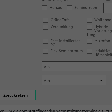
Hörsaal
Seminarraum
Grüne Tafel
Whiteboa
Verdunklung
Hybride
Vorlesung
tung
Fest installierter
Mikrofon
PC
Flex-Seminarraum
Induktive
Hörschlei
en, um die dort stattfindenden Veranstaltungstermine als Stu