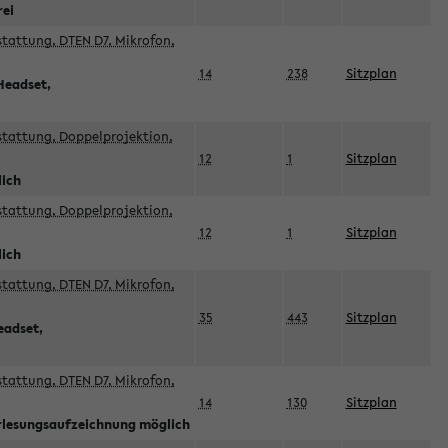
rei
sstattung, DTEN D7, Mikrofon,
14
238
Sitzplan
Headset,
sstattung, Doppelprojektion,
12
1
Sitzplan
lich
sstattung, Doppelprojektion,
12
1
Sitzplan
lich
sstattung, DTEN D7, Mikrofon,
35
443
Sitzplan
eadset,
sstattung, DTEN D7, Mikrofon,
14
130
Sitzplan
orlesungsaufzeichnung möglich