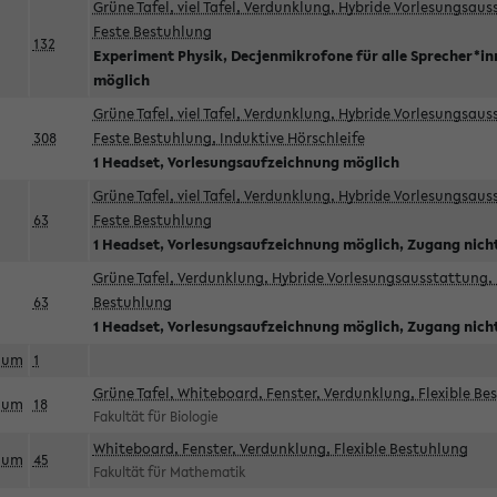
Grüne Tafel, viel Tafel, Verdunklung, Hybride Vorlesungsau
Feste Bestuhlung
132
Experiment Physik, Decjenmikrofone für alle Sprecher*i
möglich
Grüne Tafel, viel Tafel, Verdunklung, Hybride Vorlesungsau
308
Feste Bestuhlung, Induktive Hörschleife
1 Headset, Vorlesungsaufzeichnung möglich
Grüne Tafel, viel Tafel, Verdunklung, Hybride Vorlesungsau
63
Feste Bestuhlung
1 Headset, Vorlesungsaufzeichnung möglich, Zugang nicht
Grüne Tafel, Verdunklung, Hybride Vorlesungsausstattung, 
63
Bestuhlung
1 Headset, Vorlesungsaufzeichnung möglich, Zugang nicht
aum
1
Grüne Tafel, Whiteboard, Fenster, Verdunklung, Flexible Be
aum
18
Fakultät für Biologie
Whiteboard, Fenster, Verdunklung, Flexible Bestuhlung
aum
45
Fakultät für Mathematik