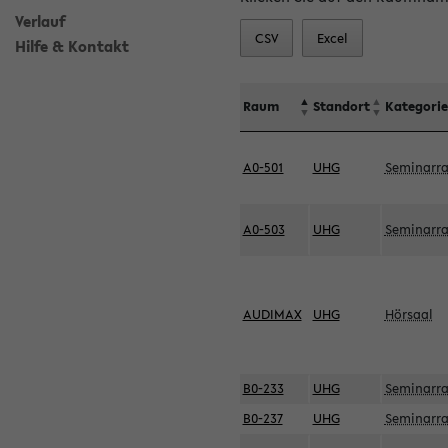
Verlauf
CSV
Excel
Hilfe & Kontakt
Raum
Standort
Kategorie
A0-501
UHG
Seminarr
A0-503
UHG
Seminarr
AUDIMAX
UHG
Hörsaal
B0-233
UHG
Seminarr
B0-237
UHG
Seminarr