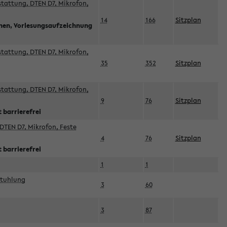
sstattung, DTEN D7, Mikrofon,
14
166
Sitzplan
nnen, Vorlesungsaufzeichnung
sstattung, DTEN D7, Mikrofon,
35
352
Sitzplan
sstattung, DTEN D7, Mikrofon,
9
76
Sitzplan
 barrierefrei
DTEN D7, Mikrofon, Feste
4
76
Sitzplan
 barrierefrei
1
1
stuhlung
3
60
3
87