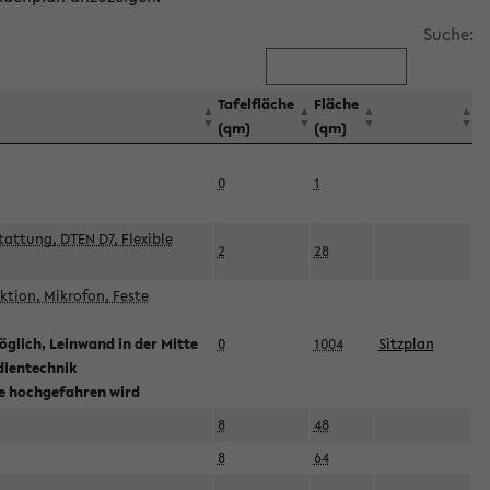
Suche:
Tafelfläche
Fläche
(qm)
(qm)
0
1
attung, DTEN D7, Flexible
2
28
tion, Mikrofon, Feste
glich, Leinwand in der Mitte
0
1004
Sitzplan
dientechnik
ie hochgefahren wird
8
48
8
64