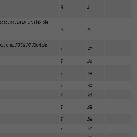
0
1
attung, DTEN D7, Flexible
3
67
attung, DTEN D7, Flexible
7
29
7
42
7
34
7
42
7
54
7
43
7
56
7
52