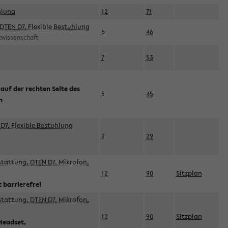
hlung
12
71
DTEN D7, Flexible Bestuhlung
6
46
rtwissenschaft
7
53
 auf der rechten Seite des
5
45
n
D7, Flexible Bestuhlung
2
29
sstattung, DTEN D7, Mikrofon,
12
90
Sitzplan
 barrierefrei
sstattung, DTEN D7, Mikrofon,
12
90
Sitzplan
Headset,