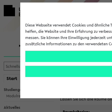
Diese Webseite verwendet Cookies und ähnliche Te
helfen, die Website und Ihre Erfahrung zu verbes
messen. Sie können Ihre Einwilligung jederzeit u
zusätzliche Informationen zu den verwendeten C
Universität
Forschung
Im eKVV ver
mein
Start
eKVV
Freie Räume und Veranstal
Studiengangsauswahl
Raumanfragen:
raumvergabe@
Modulrecherche
Lassen Sie sich alle Räume 
Aktuelles
Raumkriterien: