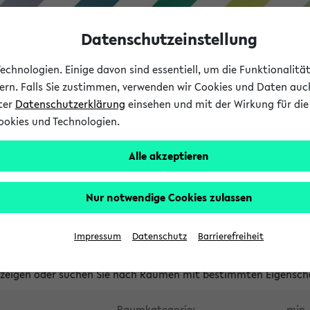
Datenschutzeinstellung
chnologien. Einige davon sind essentiell, um die Funktionalit
sern. Falls Sie zustimmen, verwenden wir Cookies und Daten auc
nter
Datenschutzerklärung
einsehen und mit der Wirkung für die 
ookies und Technologien.
Studium
Lehre
International
Alle akzeptieren
waltete Räume
Nur notwendige Cookies zulassen
tungsüberschneidungen
Raumüberschneidungen
Hinweise d
Impressum
Datenschutz
Barrierefreiheit
uni-bielefeld.de
anzeigen oder suchen Sie nach Räumen mit bestimmten Eigensch
Raumkategorie:
min. 