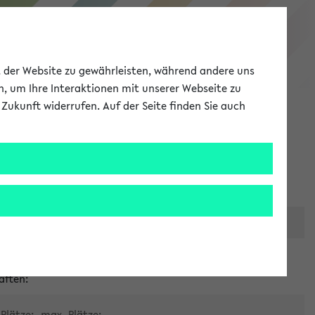
eKVV
ät der Website zu gewährleisten, während andere uns
h, um Ihre Interaktionen mit unserer Webseite zu
Zukunft widerrufen. Auf der Seite finden Sie auch
Meine Uni
EN
ANMELDEN
er zentralen Raumvergabe
aften:
Plätze:
max. Plätze: