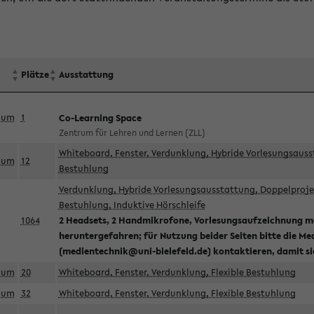
Plätze
Ausstattung
aum
1
Co-Learning Space
Zentrum für Lehren und Lernen (ZLL)
Whiteboard, Fenster, Verdunklung, Hybride Vorlesungsausst
aum
12
Bestuhlung
Verdunklung, Hybride Vorlesungsausstattung, Doppelprojek
Bestuhlung, Induktive Hörschleife
1064
2 Headsets, 2 Handmikrofone, Vorlesungsaufzeichnung mö
heruntergefahren; für Nutzung beider Seiten bitte die Me
(medientechnik@uni-bielefeld.de) kontaktieren, damit s
aum
20
Whiteboard, Fenster, Verdunklung, Flexible Bestuhlung
aum
32
Whiteboard, Fenster, Verdunklung, Flexible Bestuhlung