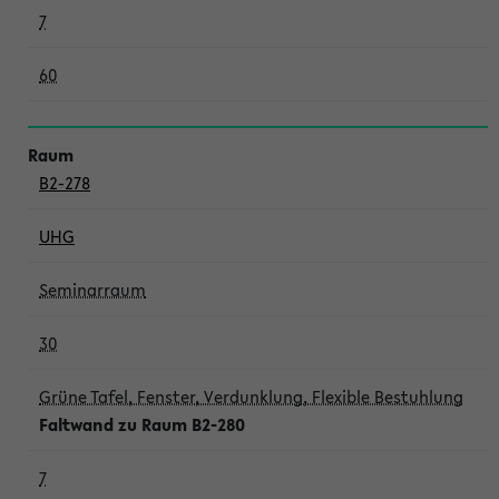
7
60
B2-278
UHG
Seminarraum
30
Grüne Tafel, Fenster, Verdunklung, Flexible Bestuhlung
Faltwand zu Raum B2-280
7