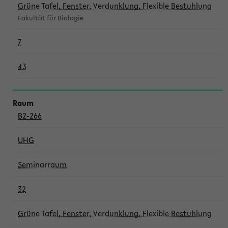
Grüne Tafel, Fenster, Verdunklung, Flexible Bestuhlung
Fakultät für Biologie
7
43
B2-266
UHG
Seminarraum
32
Grüne Tafel, Fenster, Verdunklung, Flexible Bestuhlung