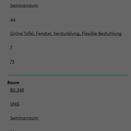
Seminarraum
44
Grüne Tafel, Fenster, Verdunklung, Flexible Bestuhlung
7
75
B2-260
UHG
Seminarraum