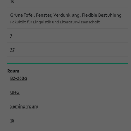
16
Grüne Tafel, Fenster, Verdunklung, Flexible Bestuhlung
Fakultät für Linguistik und Literaturwissenschaft
7
37
B2-260a
UHG
Seminarraum
18