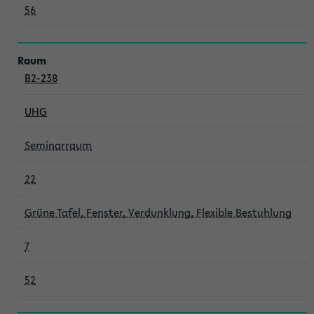
56
B2-238
UHG
Seminarraum
22
Grüne Tafel, Fenster, Verdunklung, Flexible Bestuhlung
7
52