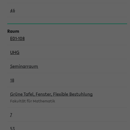
46
E01-108
UHG
Seminarraum
18
Grüne Tafel, Fenster, Flexible Bestuhlung
Fakultät für Mathematik
7
53