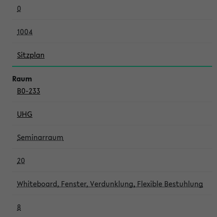
0
1004
Sitzplan
B0-233
UHG
Seminarraum
20
Whiteboard, Fenster, Verdunklung, Flexible Bestuhlung
8