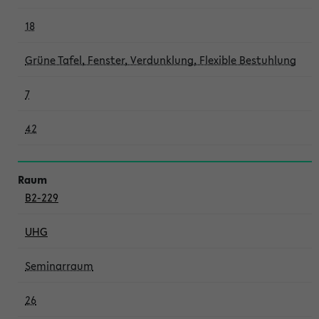
18
Grüne Tafel, Fenster, Verdunklung, Flexible Bestuhlung
7
42
B2-229
UHG
Seminarraum
26