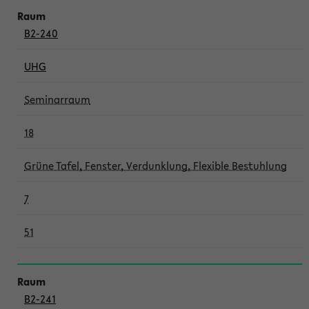
B2-240
UHG
Seminarraum
18
Grüne Tafel, Fenster, Verdunklung, Flexible Bestuhlung
7
51
B2-241