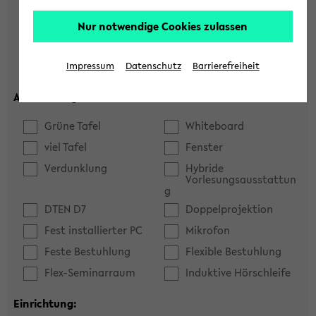
Hörsaal
Seminarraum
Nur notwendige Cookies zulassen
max. Plätze:
Impressum
Datenschutz
Barrierefreiheit
Ausstattung:
Grüne Tafel
Whiteboard
viel Tafel
Fenster
Verdunklung
Hybride
Vorlesungsausstattun
g
DTEN D7
Doppelprojektion
Fest installierter PC
Mikrofon
Feste Bestuhlung
Flexible Bestuhlung
Flex-Seminarraum
Induktive Hörschleife
Einrichtung: