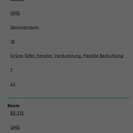
UHG
Seminarraum
18
Grüne Tafel, Fenster, Verdunklung, Flexible Bestuhlung
7
42
B2-215
UHG