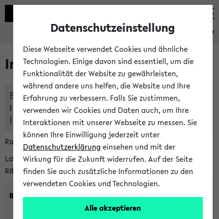
Datenschutzeinstellung
eKVV
Diese Webseite verwendet Cookies und ähnliche
Im eKVV verwaltete Räume
Technologien. Einige davon sind essentiell, um die
Funktionalität der Website zu gewährleisten,
während andere uns helfen, die Website und Ihre
Freie Räume und Veranstaltungsüberschneidungen
Erfahrung zu verbessern. Falls Sie zustimmen,
Raumüberschneidungen
verwenden wir Cookies und Daten auch, um Ihre
Hinweise der zentralen Raumvergabe
Interaktionen mit unserer Webseite zu messen. Sie
können Ihre Einwilligung jederzeit unter
Raumanfragen:
raumvergabe@uni-bielefeld.de
Datenschutzerklärung
einsehen und mit der
Lassen Sie sich alle Räume anzeigen oder suchen Sie nach
Wirkung für die Zukunft widerrufen. Auf der Seite
Räumen mit bestimmten Eigenschaften:
finden Sie auch zusätzliche Informationen zu den
verwendeten Cookies und Technologien.
Raumkriterien:
Alle akzeptieren
Raumkategorie:
min. Plätze: