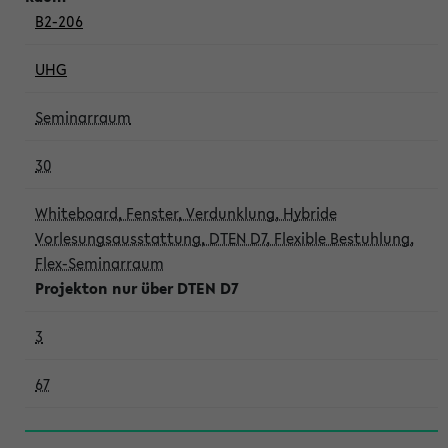
B2-206
UHG
Seminarraum
30
Whiteboard, Fenster, Verdunklung, Hybride
Vorlesungsausstattung, DTEN D7, Flexible Bestuhlung,
Flex-Seminarraum
Projekton nur über DTEN D7
3
67