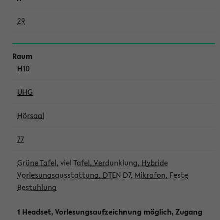
29
H10
UHG
Hörsaal
77
Grüne Tafel, viel Tafel, Verdunklung, Hybride
Vorlesungsausstattung, DTEN D7, Mikrofon, Feste
Bestuhlung
1 Headset, Vorlesungsaufzeichnung möglich, Zugang