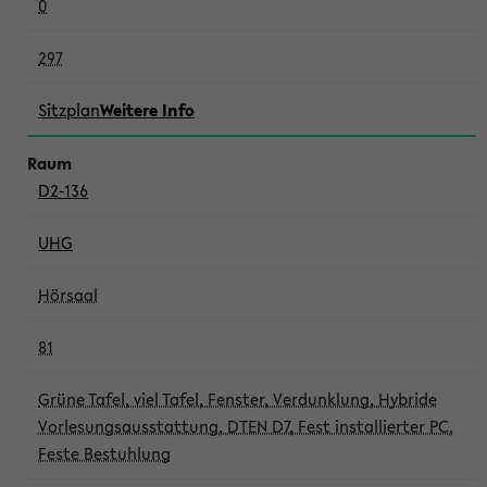
0
297
Sitzplan
Weitere Info
D2-136
UHG
Hörsaal
81
Grüne Tafel, viel Tafel, Fenster, Verdunklung, Hybride
Vorlesungsausstattung, DTEN D7, Fest installierter PC,
Feste Bestuhlung