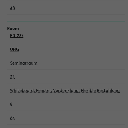
48
B0-237
UHG
Seminarraum
32
Whiteboard, Fenster, Verdunklung, Flexible Bestuhlung
8
64