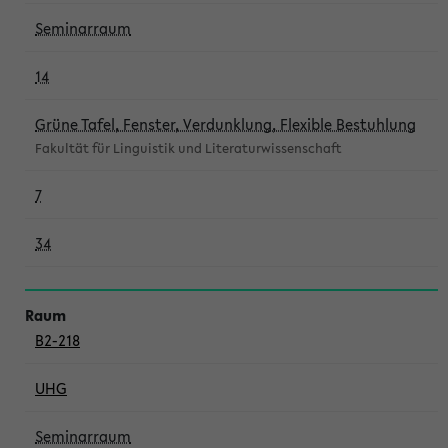
Seminarraum
14
Grüne Tafel, Fenster, Verdunklung, Flexible Bestuhlung
Fakultät für Linguistik und Literaturwissenschaft
7
34
B2-218
UHG
Seminarraum