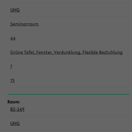
UHG
Seminarraum
44
Grüne Tafel, Fenster, Verdunklung, Flexible Bestuhlung
7
75
B2-249
UHG