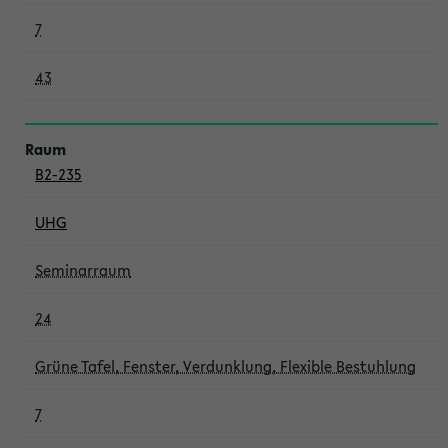
7
43
B2-235
UHG
Seminarraum
24
Grüne Tafel, Fenster, Verdunklung, Flexible Bestuhlung
7