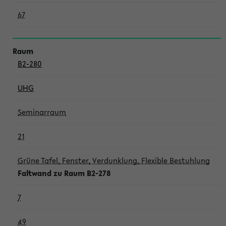
67
B2-280
UHG
Seminarraum
21
Grüne Tafel, Fenster, Verdunklung, Flexible Bestuhlung
Faltwand zu Raum B2-278
7
49