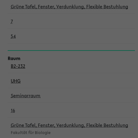
Grüne Tafel, Fenster, Verdunklung, Flexible Bestuhlung
7
54
B2-232
UHG
Seminarraum
16
Grüne Tafel, Fenster, Verdunklung, Flexible Bestuhlung
Fakultät für Biologie