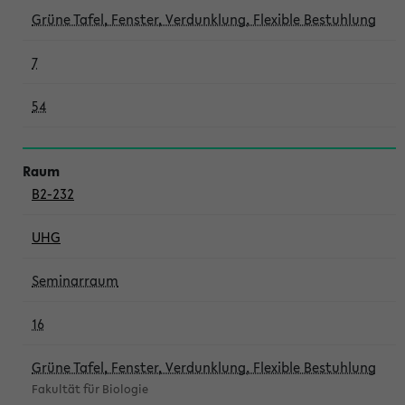
Grüne Tafel, Fenster, Verdunklung, Flexible Bestuhlung
7
54
B2-232
UHG
Seminarraum
16
Grüne Tafel, Fenster, Verdunklung, Flexible Bestuhlung
Fakultät für Biologie