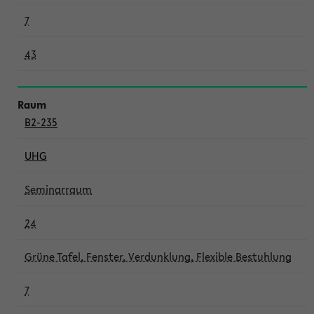
7
43
B2-235
UHG
Seminarraum
24
Grüne Tafel, Fenster, Verdunklung, Flexible Bestuhlung
7