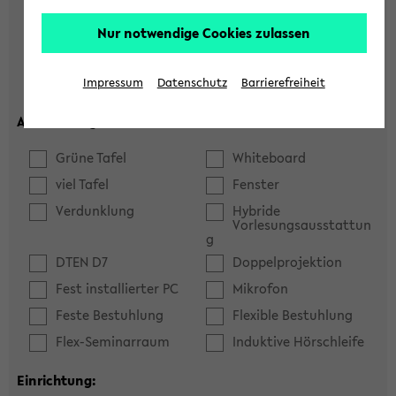
Hörsaal
Seminarraum
Nur notwendige Cookies zulassen
max. Plätze:
Impressum
Datenschutz
Barrierefreiheit
Ausstattung:
Grüne Tafel
Whiteboard
viel Tafel
Fenster
Verdunklung
Hybride
Vorlesungsausstattun
g
DTEN D7
Doppelprojektion
Fest installierter PC
Mikrofon
Feste Bestuhlung
Flexible Bestuhlung
Flex-Seminarraum
Induktive Hörschleife
Einrichtung: