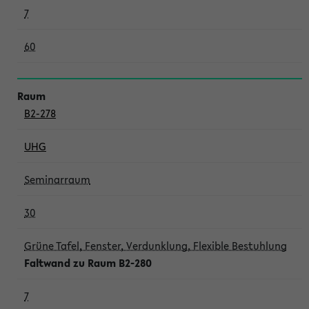
7
60
B2-278
UHG
Seminarraum
30
Grüne Tafel, Fenster, Verdunklung, Flexible Bestuhlung
Faltwand zu Raum B2-280
7