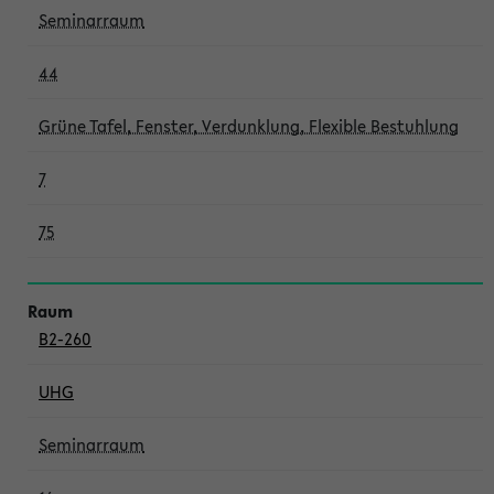
Seminarraum
44
Grüne Tafel, Fenster, Verdunklung, Flexible Bestuhlung
7
75
B2-260
UHG
Seminarraum