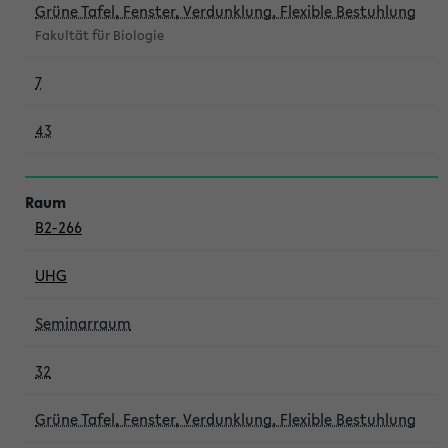
Grüne Tafel, Fenster, Verdunklung, Flexible Bestuhlung
Fakultät für Biologie
7
43
B2-266
UHG
Seminarraum
32
Grüne Tafel, Fenster, Verdunklung, Flexible Bestuhlung