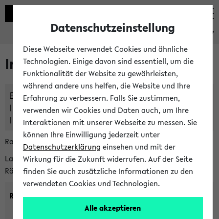
Datenschutzeinstellung
eKVV
Diese Webseite verwendet Cookies und ähnliche
Im eKVV verwaltete Räume
Technologien. Einige davon sind essentiell, um die
Funktionalität der Website zu gewährleisten,
während andere uns helfen, die Website und Ihre
Freie Räume und Veranstaltungsüberschneidungen
Erfahrung zu verbessern. Falls Sie zustimmen,
Raumüberschneidungen
verwenden wir Cookies und Daten auch, um Ihre
Hinweise der zentralen Raumvergabe
Interaktionen mit unserer Webseite zu messen. Sie
können Ihre Einwilligung jederzeit unter
Raumanfragen:
raumvergabe@uni-bielefeld.de
Datenschutzerklärung
einsehen und mit der
Lassen Sie sich alle Räume anzeigen oder suchen Sie nach
Wirkung für die Zukunft widerrufen. Auf der Seite
Räumen mit bestimmten Eigenschaften:
finden Sie auch zusätzliche Informationen zu den
verwendeten Cookies und Technologien.
Raumkriterien:
Alle akzeptieren
Raumkategorie:
min. Plätze: