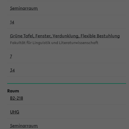
Seminarraum
14
Grüne Tafel, Fenster, Verdunklung, Flexible Bestuhlung
Fakultät für Linguistik und Literaturwissenschaft
7
34
B2-218
UHG
Seminarraum