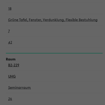
18
Grüne Tafel, Fenster, Verdunklung, Flexible Bestuhlung
7
42
B2-229
UHG
Seminarraum
26