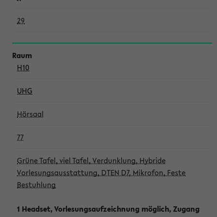
29
H10
UHG
Hörsaal
77
Grüne Tafel, viel Tafel, Verdunklung, Hybride
Vorlesungsausstattung, DTEN D7, Mikrofon, Feste
Bestuhlung
1 Headset, Vorlesungsaufzeichnung möglich, Zugang