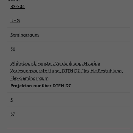
B2-206
UHG
Seminarraum
30
Whiteboard, Fenster, Verdunklung, Hybride
Vorlesungsausstattung, DTEN D7, Flexible Bestuhlung,
Flex-Seminarraum
Projekton nur über DTEN D7
3
67