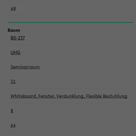
48
B0-237
UHG
Seminarraum
32
Whiteboard, Fenster, Verdunklung, Flexible Bestuhlung
8
64