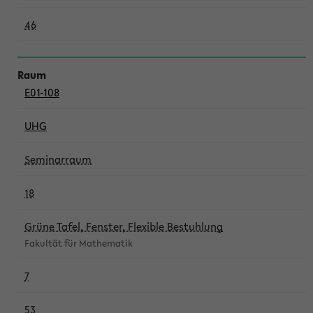
46
E01-108
UHG
Seminarraum
18
Grüne Tafel, Fenster, Flexible Bestuhlung
Fakultät für Mathematik
7
53