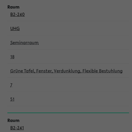
B2-240
UHG
Seminarraum
18
Grüne Tafel, Fenster, Verdunklung, Flexible Bestuhlung
7
51
B2-241