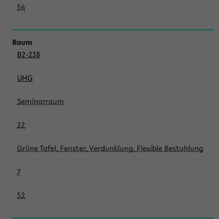
56
B2-238
UHG
Seminarraum
22
Grüne Tafel, Fenster, Verdunklung, Flexible Bestuhlung
7
52