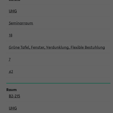
UHG
Seminarraum
18
Grüne Tafel, Fenster, Verdunklung, Flexible Bestuhlung
7
42
B2-215
UHG