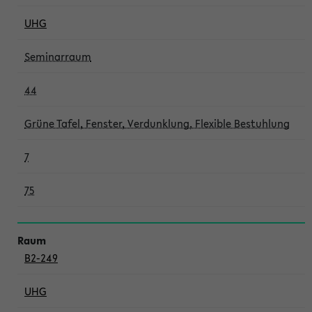
UHG
Seminarraum
44
Grüne Tafel, Fenster, Verdunklung, Flexible Bestuhlung
7
75
B2-249
UHG