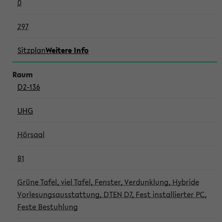
0
297
Sitzplan
Weitere Info
D2-136
UHG
Hörsaal
81
Grüne Tafel, viel Tafel, Fenster, Verdunklung, Hybride
Vorlesungsausstattung, DTEN D7, Fest installierter PC,
Feste Bestuhlung