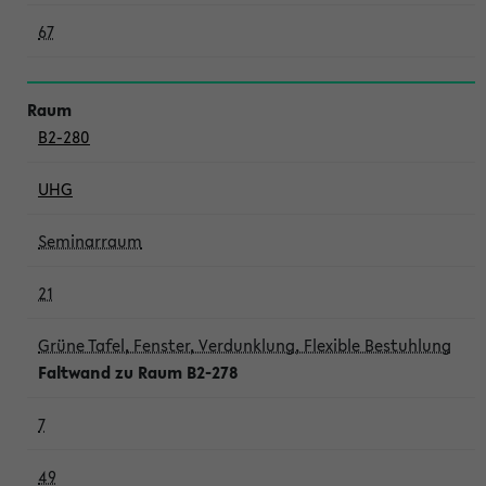
67
B2-280
UHG
Seminarraum
21
Grüne Tafel, Fenster, Verdunklung, Flexible Bestuhlung
Faltwand zu Raum B2-278
7
49