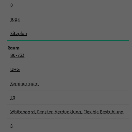
0
1004
Sitzplan
B0-233
UHG
Seminarraum
20
Whiteboard, Fenster, Verdunklung, Flexible Bestuhlung
8