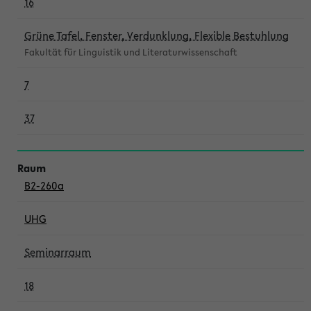
16
Grüne Tafel, Fenster, Verdunklung, Flexible Bestuhlung
Fakultät für Linguistik und Literaturwissenschaft
7
37
B2-260a
UHG
Seminarraum
18