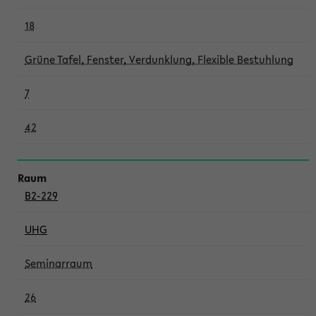
18
Grüne Tafel, Fenster, Verdunklung, Flexible Bestuhlung
7
42
B2-229
UHG
Seminarraum
26