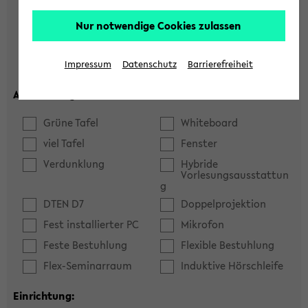
Hörsaal
Seminarraum
Nur notwendige Cookies zulassen
max. Plätze:
Impressum
Datenschutz
Barrierefreiheit
Ausstattung:
Grüne Tafel
Whiteboard
viel Tafel
Fenster
Verdunklung
Hybride
Vorlesungsausstattun
g
DTEN D7
Doppelprojektion
Fest installierter PC
Mikrofon
Feste Bestuhlung
Flexible Bestuhlung
Flex-Seminarraum
Induktive Hörschleife
Einrichtung: