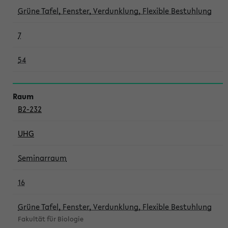
Grüne Tafel, Fenster, Verdunklung, Flexible Bestuhlung
7
54
B2-232
UHG
Seminarraum
16
Grüne Tafel, Fenster, Verdunklung, Flexible Bestuhlung
Fakultät für Biologie