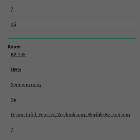
7
43
B2-235
UHG
Seminarraum
24
Grüne Tafel, Fenster, Verdunklung, Flexible Bestuhlung
7