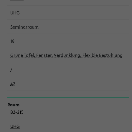
UHG
Seminarraum
18
Grüne Tafel, Fenster, Verdunklung, Flexible Bestuhlung
7
42
B2-215
UHG