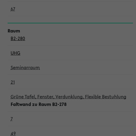
67
B2-280
UHG
Seminarraum
21
Grüne Tafel, Fenster, Verdunklung, Flexible Bestuhlung
Faltwand zu Raum B2-278
7
49