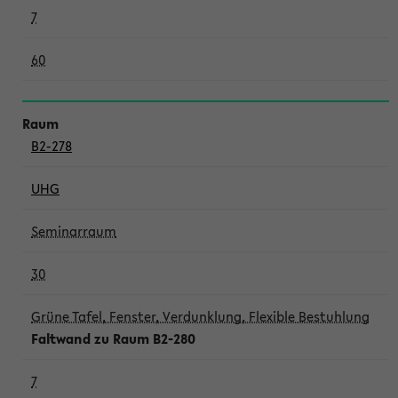
7
60
B2-278
UHG
Seminarraum
30
Grüne Tafel, Fenster, Verdunklung, Flexible Bestuhlung
Faltwand zu Raum B2-280
7