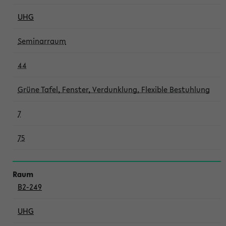
UHG
Seminarraum
44
Grüne Tafel, Fenster, Verdunklung, Flexible Bestuhlung
7
75
B2-249
UHG