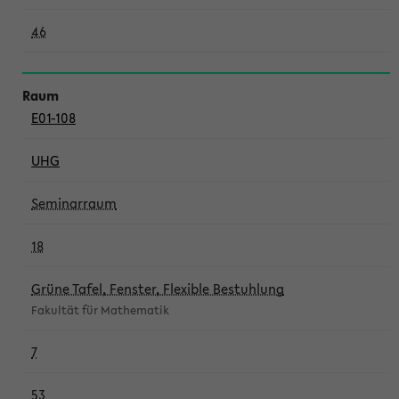
46
E01-108
UHG
Seminarraum
18
Grüne Tafel, Fenster, Flexible Bestuhlung
Fakultät für Mathematik
7
53