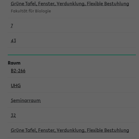
Grüne Tafel, Fenster, Verdunklung, Flexible Bestuhlung
Fakultät für Biologie
7
43
B2-266
UHG
Seminarraum
32
Grüne Tafel, Fenster, Verdunklung, Flexible Bestuhlung