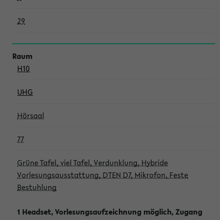
29
H10
UHG
Hörsaal
77
Grüne Tafel, viel Tafel, Verdunklung, Hybride
Vorlesungsausstattung, DTEN D7, Mikrofon, Feste
Bestuhlung
1 Headset, Vorlesungsaufzeichnung möglich, Zugang