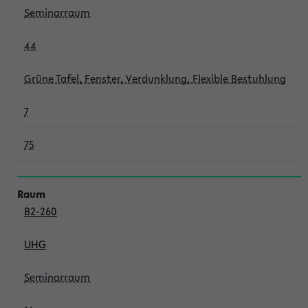
Seminarraum
44
Grüne Tafel, Fenster, Verdunklung, Flexible Bestuhlung
7
75
B2-260
UHG
Seminarraum