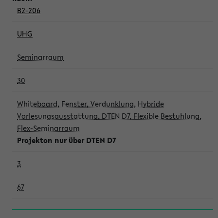
B2-206
UHG
Seminarraum
30
Whiteboard, Fenster, Verdunklung, Hybride
Vorlesungsausstattung, DTEN D7, Flexible Bestuhlung,
Flex-Seminarraum
Projekton nur über DTEN D7
3
67