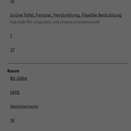
16
Grüne Tafel, Fenster, Verdunklung, Flexible Bestuhlung
Fakultät für Linguistik und Literaturwissenschaft
7
37
B2-260a
UHG
Seminarraum
18