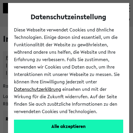
Datenschutzeinstellung
eKVV
Diese Webseite verwendet Cookies und ähnliche
Im eKVV verwaltete Räume
Technologien. Einige davon sind essentiell, um die
Funktionalität der Website zu gewährleisten,
während andere uns helfen, die Website und Ihre
Freie Räume und Veranstaltungsüberschneidungen
Erfahrung zu verbessern. Falls Sie zustimmen,
Raumüberschneidungen
verwenden wir Cookies und Daten auch, um Ihre
Hinweise der zentralen Raumvergabe
Interaktionen mit unserer Webseite zu messen. Sie
können Ihre Einwilligung jederzeit unter
Raumanfragen:
raumvergabe@uni-bielefeld.de
Datenschutzerklärung
einsehen und mit der
Lassen Sie sich alle Räume anzeigen oder suchen Sie nach
Wirkung für die Zukunft widerrufen. Auf der Seite
Räumen mit bestimmten Eigenschaften:
finden Sie auch zusätzliche Informationen zu den
verwendeten Cookies und Technologien.
Raumkriterien:
Alle akzeptieren
Raumkategorie:
min. Plätze: