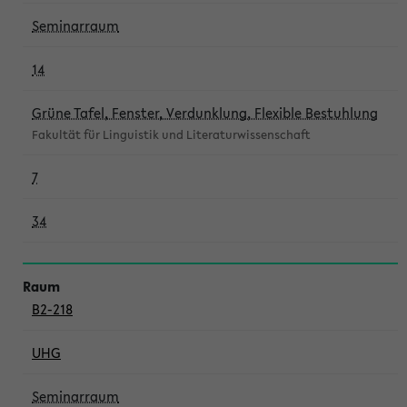
Seminarraum
14
Grüne Tafel, Fenster, Verdunklung, Flexible Bestuhlung
Fakultät für Linguistik und Literaturwissenschaft
7
34
B2-218
UHG
Seminarraum