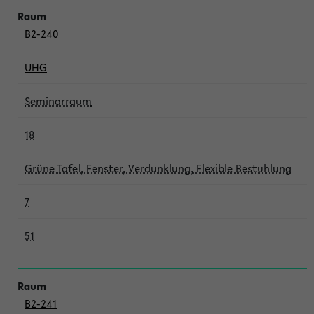
B2-240
UHG
Seminarraum
18
Grüne Tafel, Fenster, Verdunklung, Flexible Bestuhlung
7
51
B2-241