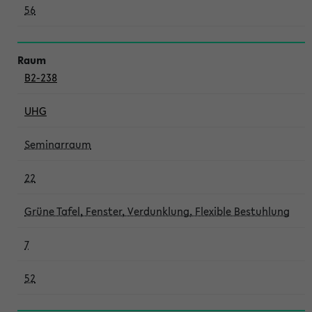
56
B2-238
UHG
Seminarraum
22
Grüne Tafel, Fenster, Verdunklung, Flexible Bestuhlung
7
52