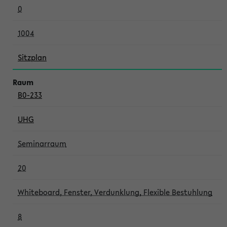
0
1004
Sitzplan
B0-233
UHG
Seminarraum
20
Whiteboard, Fenster, Verdunklung, Flexible Bestuhlung
8