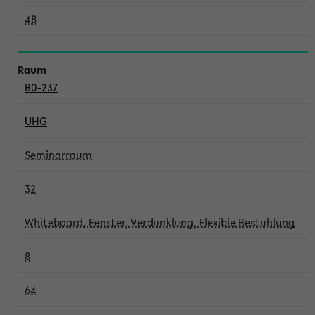
48
B0-237
UHG
Seminarraum
32
Whiteboard, Fenster, Verdunklung, Flexible Bestuhlung
8
64