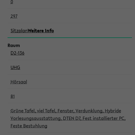
0
297
Sitzplan
Weitere Info
D2-136
UHG
Hörsaal
81
Grüne Tafel, viel Tafel, Fenster, Verdunklung, Hybride
Vorlesungsausstattung, DTEN D7, Fest installierter PC,
Feste Bestuhlung